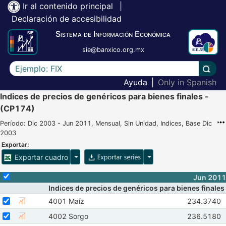
Ir al contenido principal
|
Declaración de accesibilidad
Sistema de Información Económica
sie@banxico.org.mx
Escriba el texto a buscar
Lleva
Ayuda
|
Only in Spanish
Indices de precios de genéricos para bienes finales -
(CP174)
Período: Dic 2003 - Jun 2011, Mensual, Sin Unidad, Indices, Base Dic
2003
Exportar:
Opciones para exportar cuadro
Opciones para exportar 
Exportar cuadro
Selecciona o desmarca todas las series
Jun 2011
Indices de precios de genéricos para bienes finales
Seleccionar serie 4001 Maíz
Seleccione sus series
Observacio
4001 Maíz
234.3740
Mostrar gráfica de la serie 4001 Maíz
Abr 2011
M
Seleccionar serie 4002 Sorgo
Seleccione sus series
Observacio
4002 Sorgo
236.5180
Mostrar gráfica de la serie 4002 Sorgo
Abr 2011
M