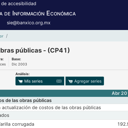
 de accesibilidad
a de Información Económica
sie@banxico.org.mx
Actualización de costos de las obras públicas - (CP4
or
obras públicas - (CP41)
ra:
Base:
ices
Dic 2003
Análisis:
adro
ones para exportar series
Mis series
(0)
Agregar series
Abr 20
os de las obras públicas
la actualización de costos de las obras públicas
zados
riales industrializados
lla corrugada
Observaciones 
arilla corrugada
192.
 | 3403 Varilla corrugada
Abr 2011
May
n
 serie 46 | 4611 | 3403 Varilla corrugada