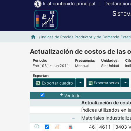
Ir al contenido principal
|
Declaración
Sistem
Inicio SIE-Banxico
Índices de Precios Productor y de Comercio Exteri
Actualización de costos de las 
Período:
Frecuencia:
Unidades:
Cif
Ene 1981 - Jun 2011
Mensual
Sin Unidad
Ind
Exportar:
Opciones para exportar cu
Opci
Exportar cuadro
Selecciona o desmarca todas las series
Ver todo
Actualización de cost
Índices utilizados en 
Materiales industriali
Mostrar elementos de Mate
Seleccionar serie 46 | 4611 | 3403 Vari
Seleccione sus series
46 | 4611 | 3403 V
Mostrar metadatos de la serie 46 | 4611
Mostrar calculadora de inflació
Mostrar gráfica de la