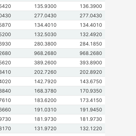
de 47 | 4711 | 3412 Afinación y laminación de aluminio
5420
135.9300
136.3900
 2011
Jun 2011
de 47 | 4712 | 3413 Soldaduras
0430
277.0430
277.0430
 2011
Jun 2011
 de 29 | 2911 | 3249 Tablero aglomerado
5870
134.4010
134.4010
 2011
Jun 2011
de 29 | 2911 | 3247 Triplay
5200
132.5030
132.4920
 2011
Jun 2011
de 46 | 4621 | 3407 Tubos y postes de hierro y acero
6930
280.3800
284.1850
 2011
Jun 2011
 de 47 | 4701 | 3410 Tubos de cobre
2680
968.2680
968.2680
 2011
Jun 2011
de 42 | 4201 | 3374 Tubería de plástico
5620
389.2600
393.8900
 2011
Jun 2011
de 51 | 5161 | 3448 Válvulas para uso industrial
8410
202.7260
202.8920
 2011
Jun 2011
de 45 | 4521 | 3393 Yeso y sus productos
4020
142.7920
143.6750
 2011
Jun 2011
de 40 | 4021 | 3357 Impermeabilizantes
3840
168.3780
170.9350
 2011
Jun 2011
de 46 | 4611 | 3402 Plancha de acero
7610
183.6200
173.4150
 2011
Jun 2011
de 51 | 5131 | 3442 Calderas y hornos industriales
6660
191.0310
191.9450
 2011
Jun 2011
 de 52 | 5201 | 3452 Transformadores
9730
181.9730
181.9730
 2011
Jun 2011
de 55 | 5511 | 3472 Focos y tubos de iluminación
3170
131.9720
132.1220
 2011
Jun 2011