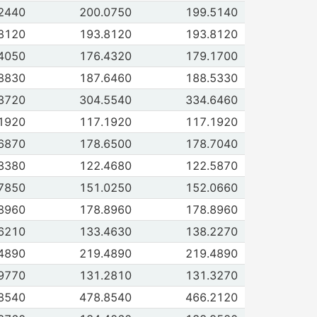
de 49 | 4911 | 3421 Estructuras
2440
200.0750
199.5140
 2011
Jun 2011
de 35 | 3511 | 3299 Gas carbónico
8120
193.8120
193.8120
 2011
Jun 2011
de 50 | 5071 | 3432 Alambres de fierro y acero
4050
176.4320
179.1700
 2011
Jun 2011
 de 46 | 4611 | 3405 Alambrón
8830
187.6460
188.5330
 2011
Jun 2011
de 33 | 3312 | 3285 Asfalto
3720
304.5540
334.6460
 2011
Jun 2011
de 45 | 4501 | 3390 Azulejos y losetas de cerámica
1920
117.1920
117.1920
 2011
Jun 2011
de 40 | 4011 | 3354 Barnices y lacas
6870
178.6500
178.7040
 2011
Jun 2011
de 45 | 4543 | 3399 Bloques de concreto
3380
122.4680
122.5870
 2011
Jun 2011
de 45 | 4522 | 3394 Cal hidratada
7850
151.0250
152.0660
 2011
Jun 2011
de 51 | 5131 | 3443 Calentadores para agua
8960
178.8960
178.8960
 2011
Jun 2011
 de 44 | 4401 | 3387 Cemento
6210
133.4630
138.2270
 2011
Jun 2011
de 50 | 5022 | 3427 Clavos
4890
219.4890
219.4890
 2011
Jun 2011
 de 45 | 4543 | 3398 Concreto premezclado
9770
131.2810
131.3270
 2011
Jun 2011
de 55 | 5521 | 3473 Alambres y cables con aislamiento
8540
478.8540
466.2120
 2011
Jun 2011