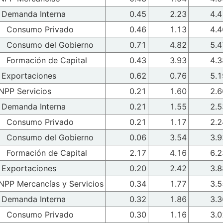
Demanda Interna
0.45
2.23
4.4
Consumo Privado
0.46
1.13
4.4
Consumo del Gobierno
0.71
4.82
5.4
Formación de Capital
0.43
3.93
4.3
Exportaciones
0.62
0.76
5.1
INPP Servicios
0.21
1.60
2.6
Demanda Interna
0.21
1.55
2.5
Consumo Privado
0.21
1.17
2.2
Consumo del Gobierno
0.06
3.54
3.9
Formación de Capital
2.17
4.16
6.2
Exportaciones
0.20
2.42
3.8
INPP Mercancías y Servicios
0.34
1.77
3.5
Demanda Interna
0.32
1.86
3.3
Consumo Privado
0.30
1.16
3.0