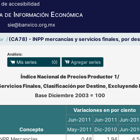
 de accesibilidad
a de Información Económica
sie@banxico.org.mx
(CA78) - INPP mercancías y servicios finales, por des
or
Análisis:
 para exportar series
Mis series
(0)
Agregar series
o se pueden manipular los datos en XLS
Índice Nacional de Precios Productor 1/
ervicios Finales, Clasificación por Destino, Excluyendo
Base Diciembre 2003 = 100
Variaciones en por ciento
Jun-2011
Jun-2011
Jun-201
Concepto
May-2011
Dic-2010
Jun-201
INPP Mercancías
0.48
1.94
4.5