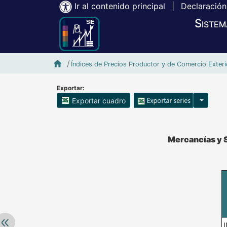
Ir al contenido principal
|
Declaración
Sistem
Inicio SIE-Banxico
Índices de Precios Productor y de Comercio Exteri
Exportar:
Opciones
Exportar cuadro
Accesibilidad de Cuadros Analíticos, al exportar el cuadr
Mercancías y S
Retroceder: