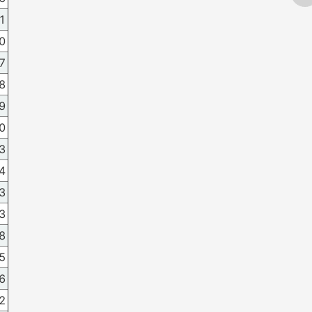
1
0
7
8
9
0
3
4
3
3
8
5
6
2