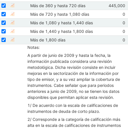
Seleccionar serie Más de 360 y hasta 720 días
Mostrar elementos de Hasta 360 días
Seleccione sus series
Observaci
Más de 360 y hasta 720 días
445,000
Mostrar gráfica de la serie Más de 360 y hasta 720 días
Abr 2026
Seleccionar serie Más de 720 y hasta 1,080 días
Seleccione sus series
Ob
Más de 720 y hasta 1,080 días
0
Mostrar gráfica de la serie Más de 720 y hasta 1,080 días
Ab
Seleccionar serie Más de 1,080 y hasta 1,440 días
Seleccione sus series
Ob
Más de 1,080 y hasta 1,440 días
0
Mostrar gráfica de la serie Más de 1,080 y hasta 1,440 días
Ab
Seleccionar serie Más de 1,440 y hasta 1,800 días
Seleccione sus series
Ob
Más de 1,440 y hasta 1,800 días
0
Mostrar gráfica de la serie Más de 1,440 y hasta 1,800 días
Ab
Seleccionar serie Más de 1,800 días
Seleccione sus series
Ob
Más de 1,800 días
0
Mostrar gráfica de la serie Más de 1,800 días
Ab
Notas:
A partir de junio de 2009 y hasta la fecha, la
información publicada considera una revisión
metodológica. Dicha revisión consiste en incluir
mejoras en la sectorización de la información por
tipo de emisor, y a su vez ampliar la cobertura de
instrumentos. Cabe señalar que para periodos
anteriores a junio de 2009, no se tienen los datos
disponibles que permitan aplicar esta revisión.
1/ De acuerdo con la escala de calificaciones de
instrumentos de deuda de corto plazo.
2/ Corresponde a la categoría de calificación más
alta en la escala de calificaciones de instrumentos