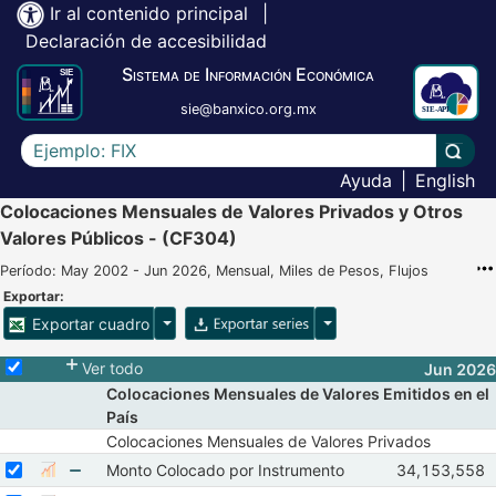
Ir al contenido principal
|
Declaración de accesibilidad
Sistema de Información Económica
sie@banxico.org.mx
Escriba el texto a buscar
Lleva
Ayuda
|
English
Colocaciones Mensuales de Valores Privados y Otros
Valores Públicos - (CF304)
Período: May 2002 - Jun 2026, Mensual, Miles de Pesos, Flujos
Exportar:
Opciones para exportar cuadro
Opciones para exportar 
Exportar cuadro
Selecciona o desmarca todas las series
Ver todo
Jun 2026
Colocaciones Mensuales de Valores Emitidos en el
País
Colocaciones Mensuales de Valores Privados
Seleccionar serie Monto Colocado por Instrumento
Seleccione sus series
Observacione
Monto Colocado por Instrumento
34,153,558
Mostrar gráfica de la serie Monto Colocado por Instrumento
Abr 2026
Ma