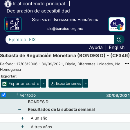
Ir al contenido principal
|
Declaración de accesibilidad
Sistema de Información Económica
sie@banxico.org.mx
Escriba el texto a buscar
Lleva
Ayuda
|
English
Subasta de Regulación Monetaria (BONDES D) - (CF346)
Período: 17/08/2006 - 30/09/2021, Diaria, Diferentes Unidades, No
Homogénea
Exportar:
Opciones para exportar cuadro
Opciones para exportar 
Exportar cuadro
Selecciona o desmarca todas las series
Ver todo
30/09/2021
BONDES D
Resultados de la subasta semanal
Mostrar elementos de Resultados de la subasta s
A un año
Mostrar elementos de A un año
A tres años