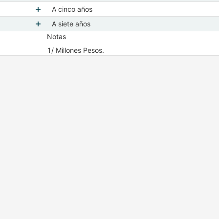
Mostrar elementos de A tres años
A cinco años
Mostrar elementos de A cinco años
A siete años
Notas
Mostrar elementos de A siete años
1/ Millones Pesos.