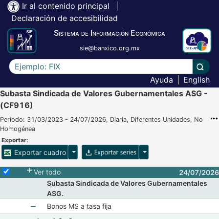
Ir al contenido principal
|
Declaración de accesibilidad
Sistema de Información Económica
sie@banxico.org.mx
Escriba el texto a buscar
Lleva
Ayuda
|
English
Subasta Sindicada de Valores Gubernamentales ASG -
(CF916)
Período: 31/03/2023 - 24/07/2026, Diaria, Diferentes Unidades, No
Homogénea
Exportar:
Opciones para exportar cuadro
Opciones para exportar 
Exportar cuadro
Selecciona o desmarca todas las series
Ver todo
24/07/2026
Subasta Sindicada de Valores Gubernamentales
ASG.
Bonos MS a tasa fija