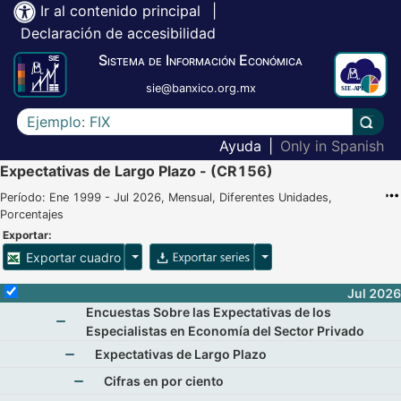
Ir al contenido principal
|
Declaración de accesibilidad
Sistema de Información Económica
sie@banxico.org.mx
Escriba el texto a buscar
Lleva
Ayuda
|
Only in Spanish
Expectativas de Largo Plazo - (CR156)
Período: Ene 1999 - Jul 2026, Mensual, Diferentes Unidades,
Porcentajes
Exportar:
Opciones para exportar cuadro
Opciones para exportar 
Exportar cuadro
Selecciona o desmarca todas las series
Jul 2026
Encuestas Sobre las Expectativas de los
Especialistas en Economía del Sector Privado
Mostrar elementos de Encuestas Sobre las Expecta
Expectativas de Largo Plazo
Mostrar elementos de Expectativas de Largo Pl
Cifras en por ciento