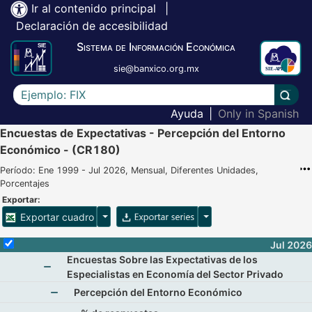
Ir al contenido principal
|
Declaración de accesibilidad
Sistema de Información Económica
sie@banxico.org.mx
Escriba el texto a buscar
Lleva
Ayuda
|
Only in Spanish
Encuestas de Expectativas - Percepción del Entorno
Económico - (CR180)
Período: Ene 1999 - Jul 2026, Mensual, Diferentes Unidades,
Porcentajes
Exportar:
Opciones para exportar cuadro
Opciones para exportar 
Exportar cuadro
Selecciona o desmarca todas las series
Jul 2026
Encuestas Sobre las Expectativas de los
Especialistas en Economía del Sector Privado
Mostrar elementos de Encuestas Sobre las Expecta
Percepción del Entorno Económico
Mostrar elementos de Percepción del Entorno 