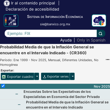
Ir al contenido principal
|
Declaración de accesibilidad
Sistema de Información Económica
sie@banxico.org.mx
Escriba el texto a buscar
Lleva
Ayuda
|
Only in Spanish
Probabilidad Media de que la Inflación General se
encuentre en el Intervalo Indicado - (CR360)
Período: Ene 1999 - Nov 2025, Mensual, Diferentes Unidades, No
Homogénea
Exportar:
Opciones para exportar cuadro
Opciones para exportar 
Exportar cuadro
Selecciona o desmarca todas las series
Nov 2025
Encuestas Sobre las Expectativas de los
Especialistas en Economía del Sector Privado
Mostrar elementos de Encuestas Sobre las Expecta
Probabilidad Media de que la Inflación General se
encuentre en el Intervalo Indicado