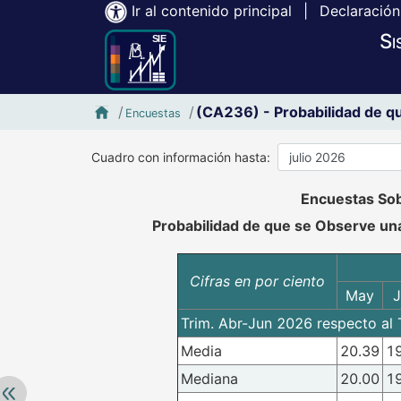
Ir al contenido principal
|
Declaración
Si
Inicio SIE-Banxico
(CA236) - Probabilidad de qu
Encuestas
Cuadro con información hasta:
Accesibilidad de Cuadros Analíticos, al exportar el cuadr
Encuestas Sobr
Probabilidad de que se Observe una
Cifras en por ciento
May
J
Trim. Abr-Jun 2026 respecto al T
Media
20.39
1
Mediana
20.00
1
Retroceder: