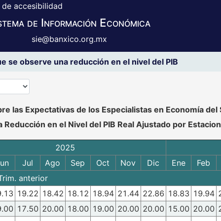
 de accesibilidad
stema de Información Económica
sie@banxico.org.mx
e se observe una reducción en el nivel del PIB
o se pueden manipular los datos en XLS
e las Expectativas de los Especialistas en Economía del 
 Reducción en el Nivel del PIB Real Ajustado por Estacion
2025
un
Jul
Ago
Sep
Oct
Nov
Dic
Ene
Feb
rim. anterior
9.13
19.22
18.42
18.12
18.94
21.44
22.86
18.83
19.94
9.00
17.50
20.00
18.00
19.00
20.00
20.00
15.00
20.00