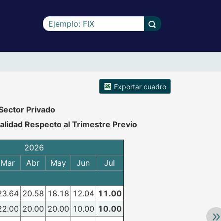
Escriba el texto a buscar
Llevar a cabo la b
Exportar cuadro
Sector Privado
alidad Respecto al Trimestre Previo
2026
Mar
Abr
May
Jun
Jul
23.64
20.58
18.18
12.04
11.00
22.00
20.00
20.00
10.00
10.00
Av