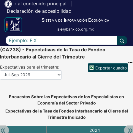
Ir al contenido principal
|
Declaración de accesibilidad
Sistema de Información Económica
sie@banxico.org.mx
Escriba el texto a buscar
Lleva
(CA238) - Expectativas de la Tasa de Fondeo
Interbancario al Cierre del Trimestre
Expectativas para el trimestre:
Exportar cuadro
Accesibilidad de Cuadros Analíticos, al exportar el cuadr
Encuestas Sobre las Expectativas de los Especialistas en
Economía del Sector Privado
Expectativas de la Tasa de Fondeo Interbancario al Cierre del
Trimestre Indicado
Retroceder:
Av
2024