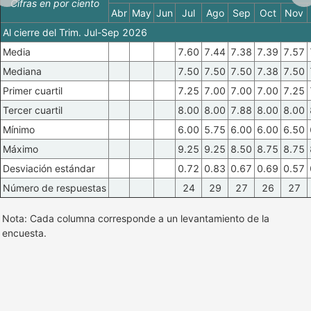
Cifras en por ciento
Abr
May
Jun
Jul
Ago
Sep
Oct
Nov
Al cierre del Trim. Jul-Sep 2026
Media
7.60
7.44
7.38
7.39
7.57
Mediana
7.50
7.50
7.50
7.38
7.50
Primer cuartil
7.25
7.00
7.00
7.00
7.25
Tercer cuartil
8.00
8.00
7.88
8.00
8.00
Mínimo
6.00
5.75
6.00
6.00
6.50
Máximo
9.25
9.25
8.50
8.75
8.75
Desviación estándar
0.72
0.83
0.67
0.69
0.57
Número de respuestas
24
29
27
26
27
Nota: Cada columna corresponde a un levantamiento de la
encuesta.