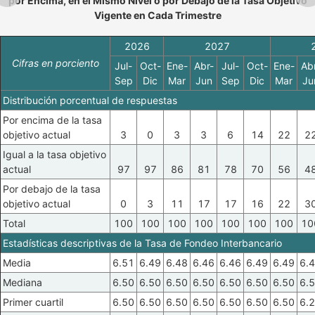
por Encima, en el Mismo Nivel o por Debajo de la Tasa Objetivo
Vigente en Cada Trimestre
2026
2027
Cifras en porciento
Jul-
Oct-
Ene-
Abr-
Jul-
Oct-
Ene-
Ab
Sep
Dic
Mar
Jun
Sep
Dic
Mar
Ju
Distribución porcentual de respuestas
Por encima de la tasa
objetivo actual
3
0
3
3
6
14
22
2
Igual a la tasa objetivo
actual
97
97
86
81
78
70
56
4
Por debajo de la tasa
objetivo actual
0
3
11
17
17
16
22
3
Total
100
100
100
100
100
100
100
10
Estadísticas descriptivas de la Tasa de Fondeo Interbancario
Media
6.51
6.49
6.48
6.46
6.46
6.49
6.49
6.
Mediana
6.50
6.50
6.50
6.50
6.50
6.50
6.50
6.
Primer cuartil
6.50
6.50
6.50
6.50
6.50
6.50
6.50
6.