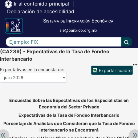
Ir al contenido principal
|
Declaración de accesibilidad
Sistema de Información Económica
sie@banxico.org.mx
Escriba el texto a buscar
Lleva
(CA239) - Expectativas de la Tasa de Fondeo
Interbancario
Expectativas en la encuesta de:
Exportar cuadro
Accesibilidad de Cuadros Analíticos, al exportar el cuadr
Encuestas Sobre las Expectativas de los Especialistas en
Economía del Sector Privado
Expectativas de la Tasa de Fondeo Interbancario
Porcentaje de Analistas que Consideran que la Tasa de Fondeo
Interbancario se Encontrará
Retroceder:
Av