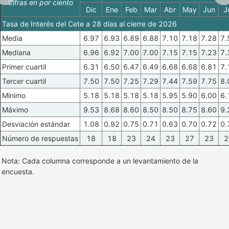
Cifras en por ciento
Dic
Ene
Feb
Mar
Abr
May
Jun
J
Tasa de Interés del Cete a 28 días al cierre de 2026
Media
6.97
6.93
6.89
6.88
7.10
7.18
7.28
7.
Mediana
6.96
6.92
7.00
7.00
7.15
7.15
7.23
7.
Primer cuartil
6.31
6.50
6.47
6.49
6.68
6.68
6.81
7.
Tercer cuartil
7.50
7.50
7.25
7.29
7.44
7.59
7.75
8.
Mínimo
5.18
5.18
5.18
5.18
5.95
5.90
6.00
6.
Máximo
9.53
8.68
8.60
8.50
8.50
8.75
8.60
9.
Desviación estándar
1.08
0.92
0.75
0.71
0.63
0.70
0.72
0.
Número de respuestas
18
18
23
24
23
27
23
2
Nota: Cada columna corresponde a un levantamiento de la
encuesta.