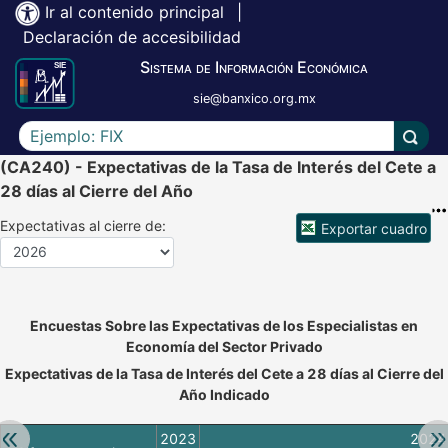
Ir al contenido principal
|
Declaración de accesibilidad
Sistema de Información Económica
sie@banxico.org.mx
Escriba el texto a buscar
Lleva
(CA240) - Expectativas de la Tasa de Interés del Cete a
28 días al Cierre del Año
Expectativas al cierre de:
Exportar cuadro
Accesibilidad de Cuadros Analíticos, al exportar el cuadr
Encuestas Sobre las Expectativas de los Especialistas en
Economía del Sector Privado
Expectativas de la Tasa de Interés del Cete a 28 días al Cierre del
Año Indicado
Retroceder:
Av
2023
2024