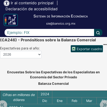
Ir al contenido principal
|
Declaración de accesibilidad
Sistema de Información Económica
sie@banxico.org.mx
Escriba el texto a buscar
Lleva
(CA246) - Pronósiticos sobre la Balanza Comercial
Expectativas para el año:
Exportar cuadro
Accesibilidad de Cuadros Analíticos, al exportar el cuadr
Encuestas Sobre las Expectativas de los Especialistas en
Economía del Sector Privado
Balanza Comercial
2024
Cifras en millones de
dólares
Dic
Ene
Feb
Mar
Abr
Retroceder:
Av