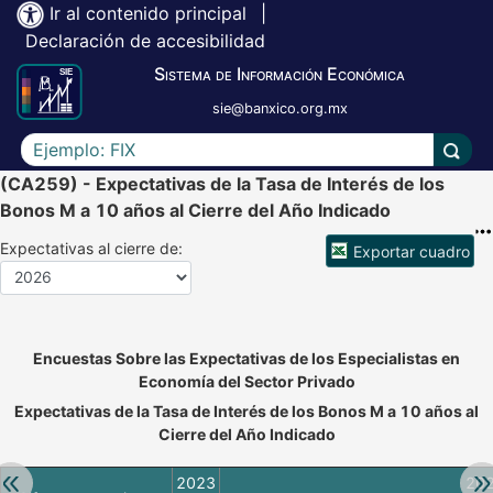
Ir al contenido principal
|
Declaración de accesibilidad
Sistema de Información Económica
sie@banxico.org.mx
Escriba el texto a buscar
Lleva
(CA259) - Expectativas de la Tasa de Interés de los
Bonos M a 10 años al Cierre del Año Indicado
Expectativas al cierre de:
Exportar cuadro
Accesibilidad de Cuadros Analíticos, al exportar el cuadr
Encuestas Sobre las Expectativas de los Especialistas en
Economía del Sector Privado
Expectativas de la Tasa de Interés de los Bonos M a 10 años al
Cierre del Año Indicado
Retroceder:
Av
2023
20