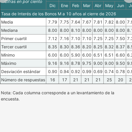
Cifras en por ciento
Dic
Ene
Feb
Mar
Abr
May
Jun
J
Tasa de Interés de los Bonos M a 10 años al cierre de 2026
Media
7.79
7.75
7.64
7.67
7.81
7.82
8.00
7.
Mediana
8.00
8.00
8.10
8.00
8.00
8.00
8.00
8.
Primer cuartil
7.12
7.16
7.10
7.10
7.25
7.25
7.50
7.
Tercer cuartil
8.35
8.30
8.36
8.20
8.25
8.32
8.37
8.
Mínimo
6.00
6.00
5.90
6.00
6.51
6.51
6.60
6.
Máximo
9.16
9.16
8.78
9.75
9.00
9.00
9.50
9.
Desviación estándar
0.90
0.94
0.92
0.99
0.69
0.74
0.78
0.
Número de respuestas
16
17
21
21
21
25
20
2
Nota: Cada columna corresponde a un levantamiento de la
encuesta.