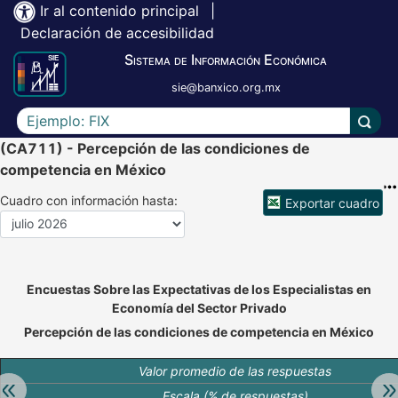
Ir al contenido principal
|
Declaración de accesibilidad
Sistema de Información Económica
sie@banxico.org.mx
Escriba el texto a buscar
Lleva
(CA711) - Percepción de las condiciones de
competencia en México
Cuadro con información hasta:
Exportar cuadro
Accesibilidad de Cuadros Analíticos, al exportar el cuadr
Encuestas Sobre las Expectativas de los Especialistas en
Economía del Sector Privado
Percepción de las condiciones de competencia en México
Valor promedio de las respuestas
Retroceder:
Av
Escala (% de respuestas)