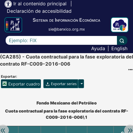
Ir al contenido principal
|
Declaración de accesibilidad
Sistema de Información Económica
sie@banxico.org.mx
Escriba el texto a buscar
Lleva
Ayuda
|
English
(CA285) - Cuota contractual para la fase exploratoria del
contrato RF-C009-2016-006
Exportar:
Opciones para exportar ser
Exportar cuadro
Accesibilidad de Cuadros Analíticos, al exportar el cuadr
Fondo Mexicano del Petróleo
Cuota contractual para la fase exploratoria del contrato RF-
C009-2016-006\1
Retroceder:
Av