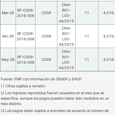
CNH-
RF-C009-
R01-
Mar‑26
C009
11
4,519.
2016-006
L03-
A4/2015
CNH-
RF-C009-
R01-
Abr‑26
C009
11
4,519.
2016-006
L03-
A4/2015
CNH-
RF-C009-
R01-
May‑26
C009
11
4,519.
2016-006
L03-
A4/2015
Fuente: FMP con información de SENER y SHCP.
\1 Cifras sujetas a revisión.
\2 Los ingresos reportados fueron causados en el mes que se
especifica, aunque los pagos pueden haber sido recibidos en un
mes distinto.
\3 Los pagos están sujetos a prorrateo de acuerdo al número de