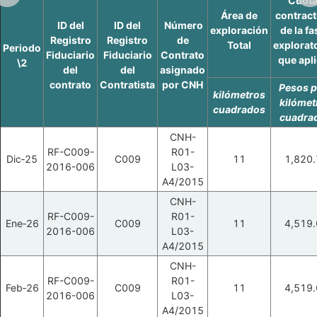
Cuot
Área de
contract
ID del
ID del
Número
exploración
de la fa
Registro
Registro
de
Total
explorat
Periodo
Fiduciario
Fiduciario
Contrato
que apl
\2
del
del
asignado
contrato
Contratista
por CNH
Pesos p
kilómetros
kilómet
cuadrados
cuadra
CNH-
RF-C009-
R01-
Dic‑25
C009
11
1,820.
2016-006
L03-
A4/2015
CNH-
RF-C009-
R01-
Ene‑26
C009
11
4,519.
2016-006
L03-
A4/2015
CNH-
RF-C009-
R01-
Feb‑26
C009
11
4,519.
2016-006
L03-
A4/2015