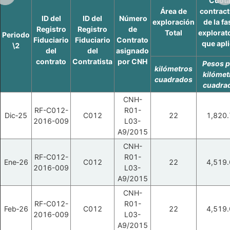
Cuot
Área de
contract
ID del
ID del
Número
exploración
de la fa
Registro
Registro
de
Total
explorat
Periodo
Fiduciario
Fiduciario
Contrato
que apl
\2
del
del
asignado
contrato
Contratista
por CNH
Pesos p
kilómetros
kilómet
cuadrados
cuadra
CNH-
RF-C012-
R01-
Dic‑25
C012
22
1,820.
2016-009
L03-
A9/2015
CNH-
RF-C012-
R01-
Ene‑26
C012
22
4,519.
2016-009
L03-
A9/2015
CNH-
RF-C012-
R01-
Feb‑26
C012
22
4,519.
2016-009
L03-
A9/2015