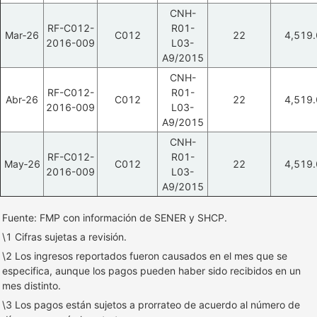
CNH-
RF-C012-
R01-
Mar‑26
C012
22
4,519.
2016-009
L03-
A9/2015
CNH-
RF-C012-
R01-
Abr‑26
C012
22
4,519.
2016-009
L03-
A9/2015
CNH-
RF-C012-
R01-
May‑26
C012
22
4,519.
2016-009
L03-
A9/2015
Fuente: FMP con información de SENER y SHCP.
\1 Cifras sujetas a revisión.
\2 Los ingresos reportados fueron causados en el mes que se
especifica, aunque los pagos pueden haber sido recibidos en un
mes distinto.
\3 Los pagos están sujetos a prorrateo de acuerdo al número de