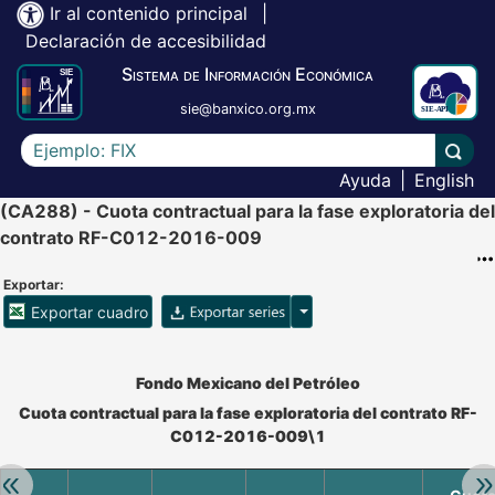
Ir al contenido principal
|
Declaración de accesibilidad
Sistema de Información Económica
sie@banxico.org.mx
Escriba el texto a buscar
Lleva
Ayuda
|
English
(CA288) - Cuota contractual para la fase exploratoria del
contrato RF-C012-2016-009
Exportar:
Opciones para exportar ser
Exportar cuadro
Accesibilidad de Cuadros Analíticos, al exportar el cuadr
Fondo Mexicano del Petróleo
Cuota contractual para la fase exploratoria del contrato RF-
C012-2016-009\1
Retroceder:
Av