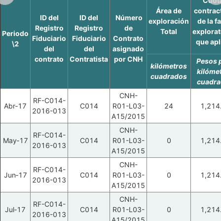
Cuot
Área de
contrac
ID del
ID del
Número
exploración
de la f
Registro
Registro
de
Total
explorat
Periodo
Fiduciario
Fiduciario
Contrato
que apl
\2
del
del
asignado
contrato
Contratista
por CNH
Pesos 
kilómetros
kilóme
cuadrados
cuadr
CNH-
RF-C014-
Abr‑17
C014
R01-L03-
24
1,214
2016-013
A15/2015
CNH-
RF-C014-
May‑17
C014
R01-L03-
0
1,214
2016-013
A15/2015
CNH-
RF-C014-
Jun‑17
C014
R01-L03-
0
1,214
2016-013
A15/2015
CNH-
RF-C014-
Jul‑17
C014
R01-L03-
0
1,214
2016-013
A15/2015