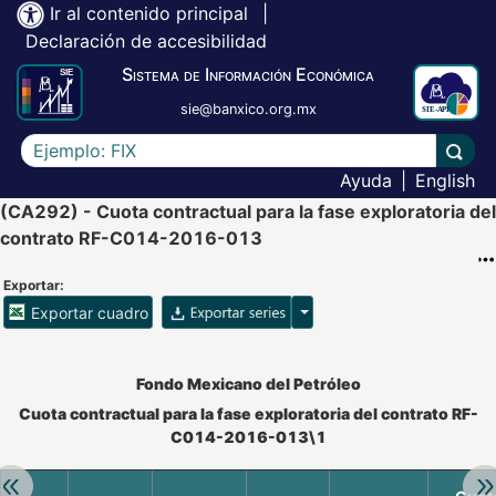
Ir al contenido principal
|
Declaración de accesibilidad
Sistema de Información Económica
sie@banxico.org.mx
Escriba el texto a buscar
Lleva
Ayuda
|
English
(CA292) - Cuota contractual para la fase exploratoria del
contrato RF-C014-2016-013
Exportar:
Opciones para exportar ser
Exportar cuadro
Accesibilidad de Cuadros Analíticos, al exportar el cuadr
Fondo Mexicano del Petróleo
Cuota contractual para la fase exploratoria del contrato RF-
C014-2016-013\1
Retroceder:
Av