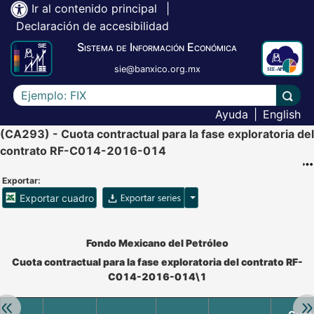
Ir al contenido principal
|
Declaración de accesibilidad
Sistema de Información Económica
sie@banxico.org.mx
Escriba el texto a buscar
Lleva
Ayuda
|
English
(CA293) - Cuota contractual para la fase exploratoria del
contrato RF-C014-2016-014
Exportar:
Opciones para exportar ser
Exportar cuadro
Accesibilidad de Cuadros Analíticos, al exportar el cuadr
Fondo Mexicano del Petróleo
Cuota contractual para la fase exploratoria del contrato RF-
C014-2016-014\1
Retroceder:
Av