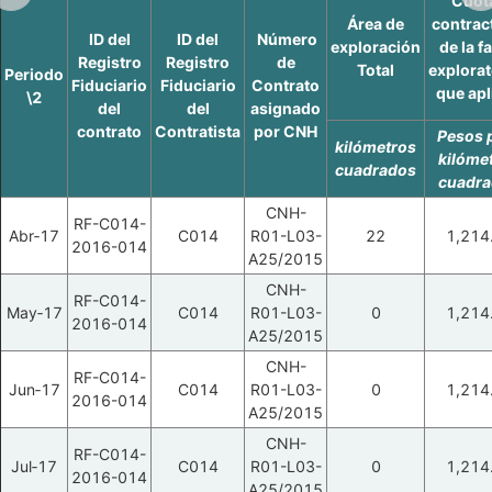
Cuot
Área de
contrac
ID del
ID del
Número
exploración
de la f
Registro
Registro
de
Total
explorat
Periodo
Fiduciario
Fiduciario
Contrato
que apl
\2
del
del
asignado
contrato
Contratista
por CNH
Pesos 
kilómetros
kilóme
cuadrados
cuadr
CNH-
RF-C014-
Abr‑17
C014
R01-L03-
22
1,214
2016-014
A25/2015
CNH-
RF-C014-
May‑17
C014
R01-L03-
0
1,214
2016-014
A25/2015
CNH-
RF-C014-
Jun‑17
C014
R01-L03-
0
1,214
2016-014
A25/2015
CNH-
RF-C014-
Jul‑17
C014
R01-L03-
0
1,214
2016-014
A25/2015