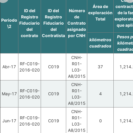
Cuot
Área de
contract
ID del
ID del
Número
exploración
de la fa
Registro
Registro
de
Total
explorat
Periodo
Fiduciario
Fiduciario
Contrato
que apl
\2
del
del
asignado
contrato
Contratista
por CNH
Pesos p
kilómetros
kilómet
cuadrados
cuadra
CNH-
RF-C019-
R01-
Abr‑17
C019
37
1,214.
2016-020
L03-
A8/2015
CNH-
RF-C019-
R01-
May‑17
C019
4
1,214.
2016-020
L03-
A8/2015
CNH-
RF-C019-
R01-
Jun‑17
C019
0
1,214.
2016-020
L03-
A8/2015