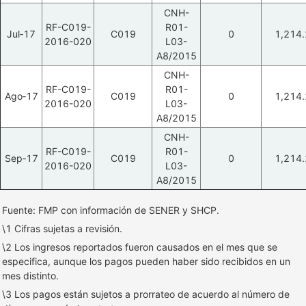
CNH-
RF-C019-
R01-
Jul‑17
C019
0
1,214.
2016-020
L03-
A8/2015
CNH-
RF-C019-
R01-
Ago‑17
C019
0
1,214.
2016-020
L03-
A8/2015
CNH-
RF-C019-
R01-
Sep‑17
C019
0
1,214.
2016-020
L03-
A8/2015
Fuente: FMP con información de SENER y SHCP.
\1 Cifras sujetas a revisión.
\2 Los ingresos reportados fueron causados en el mes que se
especifica, aunque los pagos pueden haber sido recibidos en un
mes distinto.
\3 Los pagos están sujetos a prorrateo de acuerdo al número de