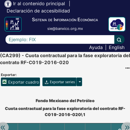
Ir al contenido principal
|
Declaración de accesibilidad
Sistema de Información Económica
sie@banxico.org.mx
Escriba el texto a buscar
Lleva
Ayuda
|
English
(CA299) - Cuota contractual para la fase exploratoria del
contrato RF-C019-2016-020
Exportar:
Opciones para exportar ser
Exportar cuadro
Accesibilidad de Cuadros Analíticos, al exportar el cuadr
Fondo Mexicano del Petróleo
Cuota contractual para la fase exploratoria del contrato RF-
C019-2016-020\1
Retroceder:
Av