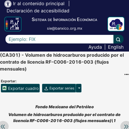
Ir al contenido principal
|
Declaración de accesibilidad
Sistema de Información Económica
sie@banxico.org.mx
Escriba el texto a buscar
Lleva
Ayuda
|
English
(CA301) - Volumen de hidrocarburos producido por el
contrato de licencia RF-C006-2016-003 (flujos
mensuales)
Exportar:
Opciones para exportar ser
Exportar cuadro
Accesibilidad de Cuadros Analíticos, al exportar el cuadr
Fondo Mexicano del Petróleo
Volumen de hidrocarburos producido por el contrato de
licencia RF-C006-2016-003 (flujos mensuales)\1
Retroceder:
Av