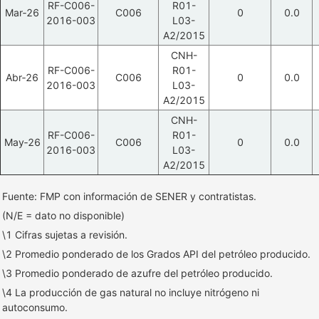
RF-C006-
R01-
Mar‑26
C006
0
0.0
2016-003
L03-
A2/2015
CNH-
RF-C006-
R01-
Abr‑26
C006
0
0.0
2016-003
L03-
A2/2015
CNH-
RF-C006-
R01-
May‑26
C006
0
0.0
2016-003
L03-
A2/2015
Fuente: FMP con información de SENER y contratistas.
(N/E = dato no disponible)
\1 Cifras sujetas a revisión.
\2 Promedio ponderado de los Grados API del petróleo producido.
\3 Promedio ponderado de azufre del petróleo producido.
\4 La producción de gas natural no incluye nitrógeno ni
autoconsumo.