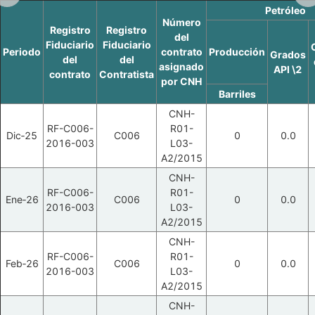
Petróleo
Número
Registro
Registro
del
Fiduciario
Fiduciario
Periodo
contrato
Producción
Grados
del
del
asignado
API \2
contrato
Contratista
por CNH
Barriles
CNH-
RF-C006-
R01-
Dic‑25
C006
0
0.0
2016-003
L03-
A2/2015
CNH-
RF-C006-
R01-
Ene‑26
C006
0
0.0
2016-003
L03-
A2/2015
CNH-
RF-C006-
R01-
Feb‑26
C006
0
0.0
2016-003
L03-
A2/2015
CNH-