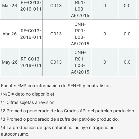
RF-C013-
R01-
Mar‑26
C013
0
0.0
2016-011
L03-
A6/2015
CNH-
RF-C013-
R01-
Abr‑26
C013
0
0.0
2016-011
L03-
A6/2015
CNH-
RF-C013-
R01-
May‑26
C013
0
0.0
2016-011
L03-
A6/2015
Fuente: FMP con información de SENER y contratistas.
(N/E = dato no disponible)
\1 Cifras sujetas a revisión.
\2 Promedio ponderado de los Grados API del petróleo producido.
\3 Promedio ponderado de azufre del petróleo producido.
\4 La producción de gas natural no incluye nitrógeno ni
autoconsumo.