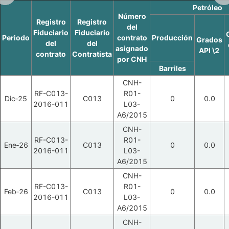
Petróleo
Número
Registro
Registro
del
Fiduciario
Fiduciario
Periodo
contrato
Producción
Grados
del
del
asignado
API \2
contrato
Contratista
por CNH
Barriles
CNH-
RF-C013-
R01-
Dic‑25
C013
0
0.0
2016-011
L03-
A6/2015
CNH-
RF-C013-
R01-
Ene‑26
C013
0
0.0
2016-011
L03-
A6/2015
CNH-
RF-C013-
R01-
Feb‑26
C013
0
0.0
2016-011
L03-
A6/2015
CNH-