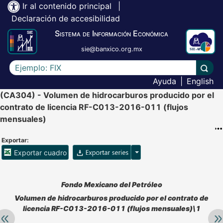
Ir al contenido principal
|
Declaración de accesibilidad
Sistema de Información Económica
sie@banxico.org.mx
Escriba el texto a buscar
Lleva
Ayuda
|
English
(CA304) - Volumen de hidrocarburos producido por el
contrato de licencia RF-C013-2016-011 (flujos
mensuales)
Exportar:
Opciones para exportar ser
Exportar cuadro
Accesibilidad de Cuadros Analíticos, al exportar el cuadr
Fondo Mexicano del Petróleo
Volumen de hidrocarburos producido por el contrato de
licencia RF-C013-2016-011 (flujos mensuales)\1
Retroceder:
Av