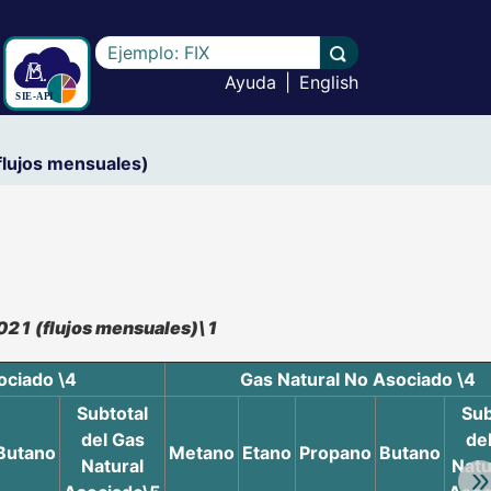
Escriba el texto a buscar
Llevar a cabo la b
Ayuda
|
English
flujos mensuales)
021 (flujos mensuales)\1
ociado \4
Gas Natural No Asociado \4
Subtotal
Sub
del Gas
de
Butano
Metano
Etano
Propano
Butano
Natural
Natu
Av