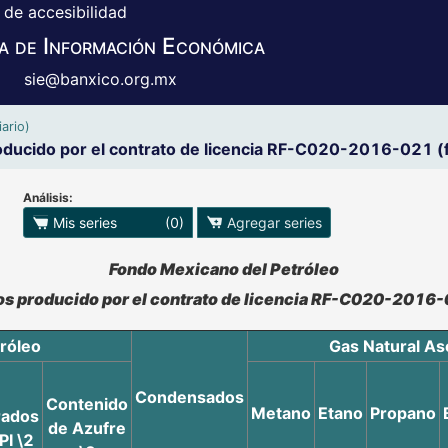
 de accesibilidad
a de Información Económica
sie@banxico.org.mx
ario)
ducido por el contrato de licencia RF-C020-2016-021 (
Análisis:
 para exportar series
Mis series
(0)
Agregar series
o se pueden manipular los datos en XLS
Fondo Mexicano del Petróleo
s producido por el contrato de licencia RF-C020-2016-
róleo
Gas Natural As
Condensados
Contenido
Metano
Etano
Propano
rados
de Azufre
PI \2