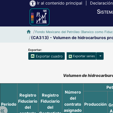
Ir al contenido principal
|
Declaración
Sistem
Inicio SIE-Banxico
Fondo Mexicano del Petróleo (Banxico como Fiduci
(CA313) - Volumen de hidrocarburos pro
Exportar:
Opciones
Exportar cuadro
Accesibilidad de Cuadros Analíticos, al exportar el cuadr
Volumen de hidrocarburo
Pet
Número
Registro
Registro
del
Fiduciario
Fiduciario
Periodo
contrato
Producción
G
del
del
asignado
Retroceder:
A