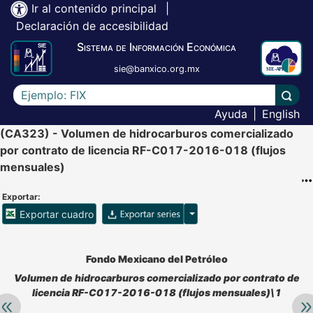
Ir al contenido principal
|
Declaración de accesibilidad
Sistema de Información Económica
sie@banxico.org.mx
Escriba el texto a buscar
Lleva
Ayuda
|
English
(CA323) - Volumen de hidrocarburos comercializado
por contrato de licencia RF-C017-2016-018 (flujos
mensuales)
Exportar:
Opciones para exportar ser
Exportar cuadro
Accesibilidad de Cuadros Analíticos, al exportar el cuadr
Fondo Mexicano del Petróleo
Volumen de hidrocarburos comercializado por contrato de
licencia RF-C017-2016-018 (flujos mensuales)\1
Retroceder:
Av