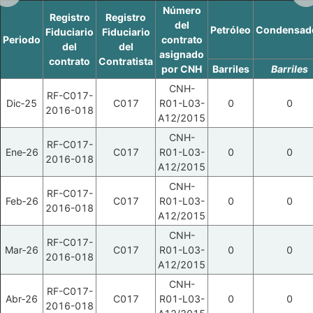
Número
Registro
Registro
del
Petróleo
Condensad
Fiduciario
Fiduciario
Periodo
contrato
del
del
asignado
contrato
Contratista
por CNH
Barriles
Barriles
CNH-
RF-C017-
Dic‑25
C017
R01-L03-
0
0
2016-018
A12/2015
CNH-
RF-C017-
Ene‑26
C017
R01-L03-
0
0
2016-018
A12/2015
CNH-
RF-C017-
Feb‑26
C017
R01-L03-
0
0
2016-018
A12/2015
CNH-
RF-C017-
Mar‑26
C017
R01-L03-
0
0
2016-018
A12/2015
CNH-
RF-C017-
Abr‑26
C017
R01-L03-
0
0
2016-018