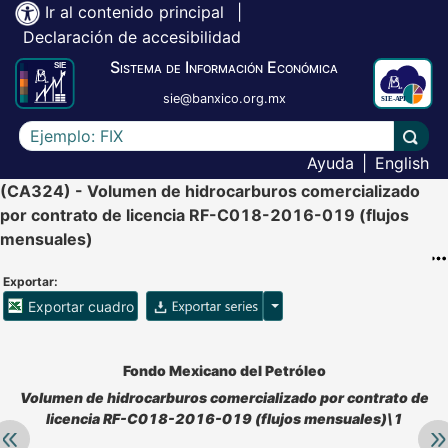
Ir al contenido principal
|
Declaración de accesibilidad
Sistema de Información Económica
sie@banxico.org.mx
Escriba el texto a buscar
Lleva
Ayuda
|
English
(CA324) - Volumen de hidrocarburos comercializado
por contrato de licencia RF-C018-2016-019 (flujos
mensuales)
Exportar:
Opciones para exportar ser
Exportar cuadro
Accesibilidad de Cuadros Analíticos, al exportar el cuadr
Fondo Mexicano del Petróleo
Volumen de hidrocarburos comercializado por contrato de
licencia RF-C018-2016-019 (flujos mensuales)\1
Retroceder:
Av