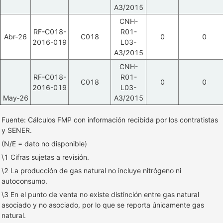
A3/2015
CNH-
RF-C018-
R01-
Abr‑26
C018
0
0
2016-019
L03-
A3/2015
CNH-
RF-C018-
R01-
C018
0
0
2016-019
L03-
May‑26
A3/2015
Fuente: Cálculos FMP con información recibida por los contratistas
y SENER.
(N/E = dato no disponible)
\1 Cifras sujetas a revisión.
\2 La producción de gas natural no incluye nitrógeno ni
autoconsumo.
\3 En el punto de venta no existe distinción entre gas natural
asociado y no asociado, por lo que se reporta únicamente gas
natural.