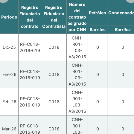
Número
Registro
Registro
del
Petróleo
Condensad
Fiduciario
Fiduciario
Periodo
contrato
del
del
asignado
contrato
Contratista
por CNH
Barriles
Barriles
CNH-
RF-C018-
R01-
Dic‑25
C018
0
0
2016-019
L03-
A3/2015
CNH-
RF-C018-
R01-
Ene‑26
C018
0
0
2016-019
L03-
A3/2015
CNH-
RF-C018-
R01-
Feb‑26
C018
0
0
2016-019
L03-
A3/2015
CNH-
RF-C018-
R01-
Mar‑26
C018
0
0
2016-019
L03-