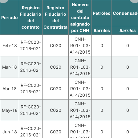
Número
Registro
Registro
del
Petróleo
Condensad
Fiduciario
Fiduciario
Periodo
contrato
del
del
asignado
contrato
Contratista
por CNH
Barriles
Barriles
CNH-
RF-C020-
Feb‑18
C020
R01-L03-
0
0
2016-021
A14/2015
CNH-
RF-C020-
Mar‑18
C020
R01-L03-
0
0
2016-021
A14/2015
CNH-
RF-C020-
Abr‑18
C020
R01-L03-
0
0
2016-021
A14/2015
CNH-
RF-C020-
May‑18
C020
R01-L03-
0
0
2016-021
A14/2015
CNH-
RF-C020-
Jun‑18
C020
R01-L03-
0
0
2016-021