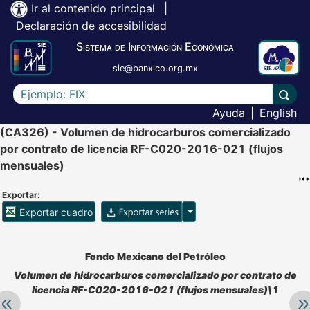
Ir al contenido principal
|
Declaración de accesibilidad
Sistema de Información Económica
sie@banxico.org.mx
Escriba el texto a buscar
Lleva
Ayuda
|
English
(CA326) - Volumen de hidrocarburos comercializado
por contrato de licencia RF-C020-2016-021 (flujos
mensuales)
Exportar:
Opciones para exportar ser
Exportar cuadro
Accesibilidad de Cuadros Analíticos, al exportar el cuadr
Fondo Mexicano del Petróleo
Volumen de hidrocarburos comercializado por contrato de
licencia RF-C020-2016-021 (flujos mensuales)\1
Retroceder:
Av