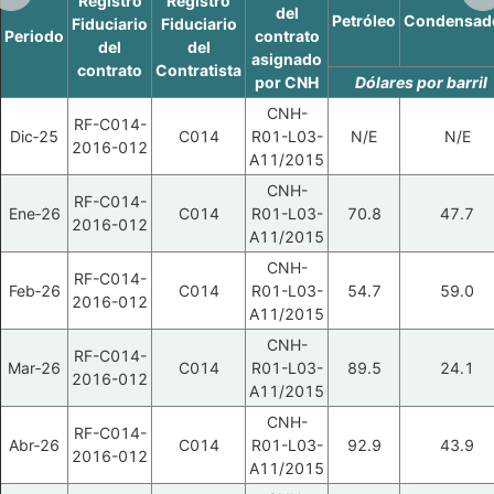
Registro
Registro
del
Petróleo
Condensad
Fiduciario
Fiduciario
Periodo
contrato
del
del
asignado
contrato
Contratista
por CNH
Dólares por barril
CNH-
RF-C014-
Dic‑25
C014
R01-L03-
N/E
N/E
2016-012
A11/2015
CNH-
RF-C014-
Ene‑26
C014
R01-L03-
70.8
47.7
2016-012
A11/2015
CNH-
RF-C014-
Feb‑26
C014
R01-L03-
54.7
59.0
2016-012
A11/2015
CNH-
RF-C014-
Mar‑26
C014
R01-L03-
89.5
24.1
2016-012
A11/2015
CNH-
RF-C014-
Abr‑26
C014
R01-L03-
92.9
43.9
2016-012
A11/2015