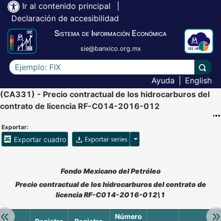
Ir al contenido principal
|
Declaración de accesibilidad
Sistema de Información Económica
sie@banxico.org.mx
Escriba el texto a buscar
Lleva
Ayuda
|
English
(CA331) - Precio contractual de los hidrocarburos del
contrato de licencia RF-C014-2016-012
Exportar:
Opciones para exportar ser
Exportar cuadro
Accesibilidad de Cuadros Analíticos, al exportar el cuadr
Fondo Mexicano del Petróleo
Precio contractual de los hidrocarburos del contrato de
licencia RF-C014-2016-012\1
Retroceder:
Av
Número