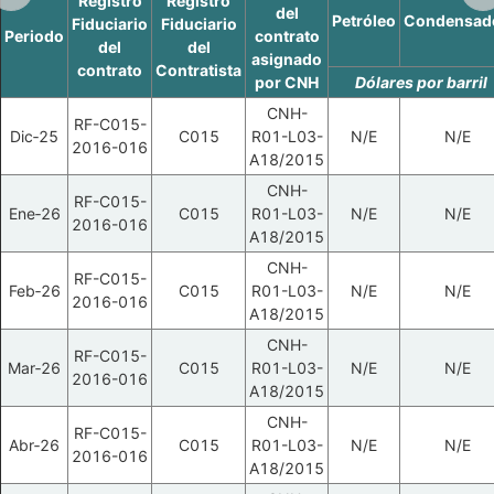
Registro
Registro
del
Petróleo
Condensad
Fiduciario
Fiduciario
Periodo
contrato
del
del
asignado
contrato
Contratista
por CNH
Dólares por barril
CNH-
RF-C015-
Dic‑25
C015
R01-L03-
N/E
N/E
2016-016
A18/2015
CNH-
RF-C015-
Ene‑26
C015
R01-L03-
N/E
N/E
2016-016
A18/2015
CNH-
RF-C015-
Feb‑26
C015
R01-L03-
N/E
N/E
2016-016
A18/2015
CNH-
RF-C015-
Mar‑26
C015
R01-L03-
N/E
N/E
2016-016
A18/2015
CNH-
RF-C015-
Abr‑26
C015
R01-L03-
N/E
N/E
2016-016
A18/2015