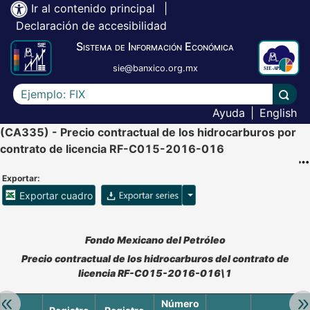
Ir al contenido principal
|
Declaración de accesibilidad
Sistema de Información Económica
sie@banxico.org.mx
Escriba el texto a buscar
Lleva
Ayuda
|
English
(CA335) - Precio contractual de los hidrocarburos por
contrato de licencia RF-C015-2016-016
Exportar:
Opciones para exportar ser
Exportar cuadro
Accesibilidad de Cuadros Analíticos, al exportar el cuadr
Fondo Mexicano del Petróleo
Precio contractual de los hidrocarburos del contrato de
licencia RF-C015-2016-016\1
Retroceder:
Av
Número