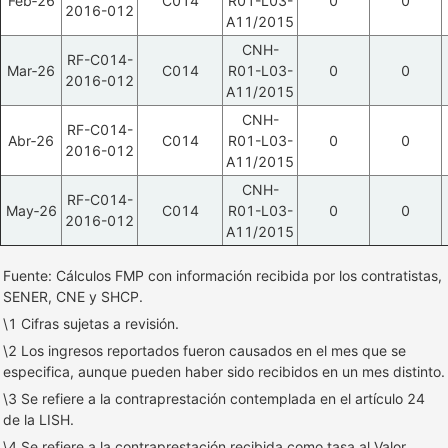
Feb‑26
C014
R01-L03-
0
0
2016-012
A11/2015
CNH-
RF-C014-
Mar‑26
C014
R01-L03-
0
0
2016-012
A11/2015
CNH-
RF-C014-
Abr‑26
C014
R01-L03-
0
0
2016-012
A11/2015
CNH-
RF-C014-
May‑26
C014
R01-L03-
0
0
2016-012
A11/2015
Fuente: Cálculos FMP con información recibida por los contratistas,
SENER, CNE y SHCP.
\1 Cifras sujetas a revisión.
\2 Los ingresos reportados fueron causados en el mes que se
especifica, aunque pueden haber sido recibidos en un mes distinto.
\3 Se refiere a la contraprestación contemplada en el artículo 24
de la LISH.
\4 Se refiere a la contraprestación recibida como tasa al Valor