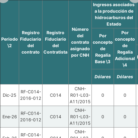
Ingresos asociados
a la producción de
hidrocarburos del
Estado
Número
Registro
Registro
Por
del
Por
Periodo
Fiduciario
Fiduciario
concepto
contrato
concepto
\2
del
del
de
asignado
de
contrato
Contratista
Regalía
por CNH
Regalía
Adicional
Base \3
\4
Dólares
Dólares
CNH-
RF-C014-
Dic‑25
C014
R01-L03-
0
0
2016-012
A11/2015
CNH-
RF-C014-
Ene‑26
C014
R01-L03-
0
0
2016-012
A11/2015
CNH-
RF-C014-