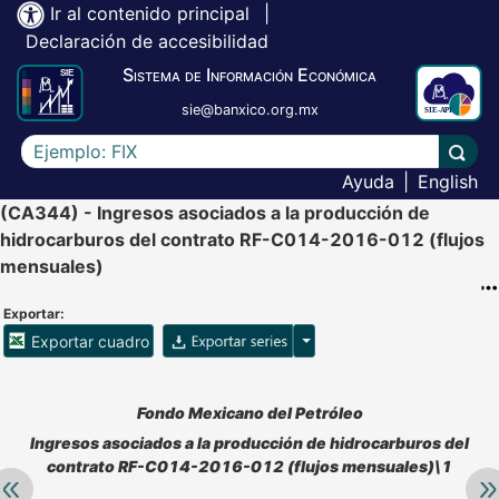
Ir al contenido principal
|
Declaración de accesibilidad
Sistema de Información Económica
sie@banxico.org.mx
Escriba el texto a buscar
Lleva
Ayuda
|
English
(CA344) - Ingresos asociados a la producción de
hidrocarburos del contrato RF-C014-2016-012 (flujos
mensuales)
Exportar:
Opciones para exportar ser
Exportar cuadro
Accesibilidad de Cuadros Analíticos, al exportar el cuadr
Fondo Mexicano del Petróleo
Ingresos asociados a la producción de hidrocarburos del
contrato RF-C014-2016-012 (flujos mensuales)\1
Retroceder:
Av