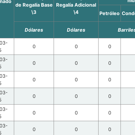
hi
gnado
de Regalía Base
Regalía Adicional
\3
\4
Petróleo
Cond
Dólares
Dólares
Barrile
03-
0
0
0
5
03-
0
0
0
5
03-
0
0
0
5
03-
0
0
0
5
03-
0
0
0
5
03-
0
0
0
5