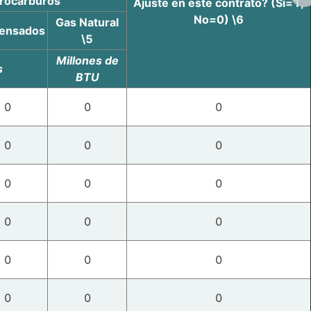
drocarburos
Ajuste en este contrato? (Sí=1,
No=0) \6
Gas Natural
ensados
\5
Millones de
s
BTU
0
0
0
0
0
0
0
0
0
0
0
0
0
0
0
0
0
0