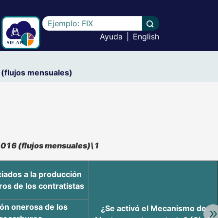
Escriba el texto a buscar
Llevar a cabo la b
Ayuda
|
English
(flujos mensuales)
-016 (flujos mensuales)\1
iados a la producción
os de los contratistas
ón onerosa de los
¿Se activó el Mecanismo de
Av