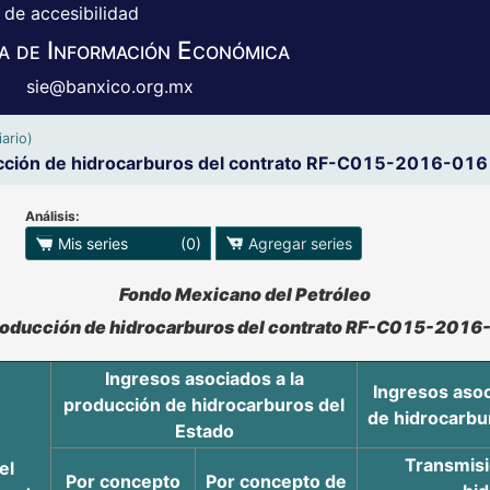
 de accesibilidad
a de Información Económica
sie@banxico.org.mx
ario)
ucción de hidrocarburos del contrato RF-C015-2016-016 
Análisis:
 para exportar series
Mis series
(0)
Agregar series
o se pueden manipular los datos en XLS
Fondo Mexicano del Petróleo
producción de hidrocarburos del contrato RF-C015-2016
Ingresos asociados a la
Ingresos asoc
producción de hidrocarburos del
de hidrocarbur
Estado
Transmisi
el
Por concepto
Por concepto de