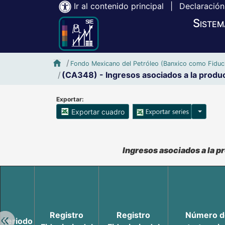
Ir al contenido principal
|
Declaración
Sistem
Inicio SIE-Banxico
Fondo Mexicano del Petróleo (Banxico como Fiduci
(CA348) - Ingresos asociados a la prod
Exportar:
Opciones
Exportar cuadro
Accesibilidad de Cuadros Analíticos, al exportar el cuadr
Ingresos asociados a la 
Registro
Registro
Número d
Retroceder:
Periodo