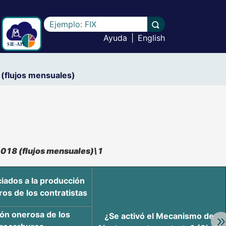
Escriba el texto a buscar
Llevar a cabo la b
Ayuda
|
English
(flujos mensuales)
-018 (flujos mensuales)\1
iados a la producción
os de los contratistas
ón onerosa de los
¿Se activó el Mecanismo de
Av