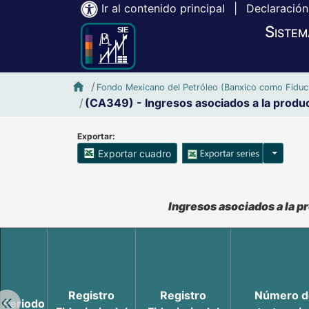
Ir al contenido principal
|
Declaración
Sistem
Inicio SIE-Banxico
Fondo Mexicano del Petróleo (Banxico como Fiduci
(CA349) - Ingresos asociados a la prod
Exportar:
Opciones
Exportar cuadro
Accesibilidad de Cuadros Analíticos, al exportar el cuadr
Ingresos asociados a la 
Registro
Registro
Número d
Retroceder:
Periodo