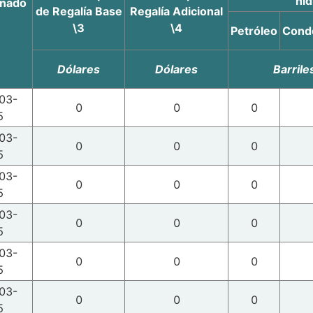
hi
gnado
de Regalía Base
Regalía Adicional
\3
\4
Petróleo
Cond
Dólares
Dólares
Barrile
03-
0
0
0
5
03-
0
0
0
5
03-
0
0
0
5
03-
0
0
0
5
03-
0
0
0
5
03-
0
0
0
5