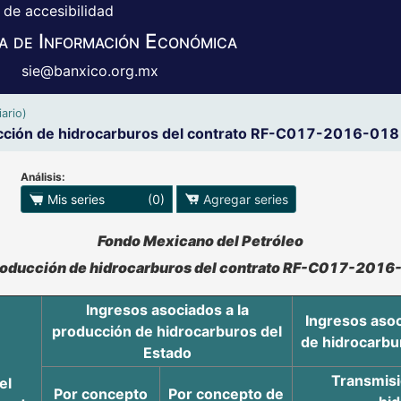
 de accesibilidad
a de Información Económica
sie@banxico.org.mx
ario)
ucción de hidrocarburos del contrato RF-C017-2016-018 
Análisis:
 para exportar series
Mis series
(0)
Agregar series
o se pueden manipular los datos en XLS
Fondo Mexicano del Petróleo
producción de hidrocarburos del contrato RF-C017-2016
Ingresos asociados a la
Ingresos asoc
producción de hidrocarburos del
de hidrocarbur
Estado
Transmisi
el
Por concepto
Por concepto de