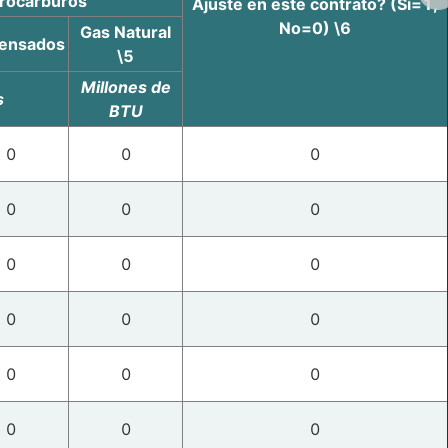
drocarburos
Ajuste en este contrato? (Sí=1,
No=0) \6
Gas Natural
ensados
\5
Millones de
s
BTU
0
0
0
0
0
0
0
0
0
0
0
0
0
0
0
0
0
0