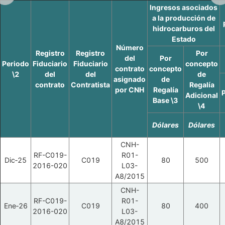
Ingresos asociados
a la producción de
hidrocarburos del
Estado
Número
Registro
Registro
Por
del
Por
Periodo
Fiduciario
Fiduciario
concepto
contrato
concepto
\2
del
del
de
asignado
de
contrato
Contratista
Regalía
por CNH
Regalía
Adicional
Base \3
\4
Dólares
Dólares
CNH-
RF-C019-
R01-
Dic‑25
C019
80
500
2016-020
L03-
A8/2015
CNH-
RF-C019-
R01-
Ene‑26
C019
80
400
2016-020
L03-
A8/2015