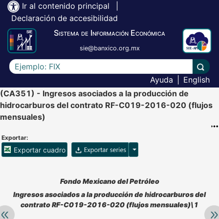
Ir al contenido principal
|
Declaración de accesibilidad
Sistema de Información Económica
sie@banxico.org.mx
Escriba el texto a buscar
Lleva
Ayuda
|
English
(CA351) - Ingresos asociados a la producción de
hidrocarburos del contrato RF-C019-2016-020 (flujos
mensuales)
Exportar:
Opciones para exportar ser
Exportar cuadro
Accesibilidad de Cuadros Analíticos, al exportar el cuadr
Fondo Mexicano del Petróleo
Ingresos asociados a la producción de hidrocarburos del
contrato RF-C019-2016-020 (flujos mensuales)\1
Retroceder:
Av