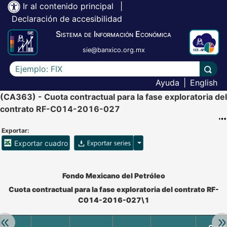
Ir al contenido principal
|
Declaración de accesibilidad
Sistema de Información Económica
sie@banxico.org.mx
Escriba el texto a buscar
Lleva
Ayuda
|
English
(CA363) - Cuota contractual para la fase exploratoria del
contrato RF-C014-2016-027
Exportar:
Opciones para exportar ser
Exportar cuadro
Accesibilidad de Cuadros Analíticos, al exportar el cuadr
Fondo Mexicano del Petróleo
Cuota contractual para la fase exploratoria del contrato RF-
C014-2016-027\1
Retroceder:
Av