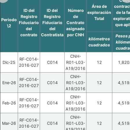
Cuot
Área de
contrac
ID del
ID del
Número
exploración
de la f
Registro
Registro
de
Total
explorat
Periodo
Fiduciario
Fiduciario
Contrato
que apl
\2
del
del
asignado
contrato
Contratista
por CNH
Pesos 
kilómetros
kilóme
cuadrados
cuadr
CNH-
RF-C014-
Dic‑25
C014
R01-L03-
12
1,820
2016-027
A19/2016
CNH-
RF-C014-
Ene‑26
C014
R01-L03-
12
4,519
2016-027
A19/2016
CNH-
RF-C014-
Feb‑26
C014
R01-L03-
12
4,519
2016-027
A19/2016
CNH-
RF-C014-
Mar‑26
C014
R01-L03-
12
4,519
2016-027
A19/2016