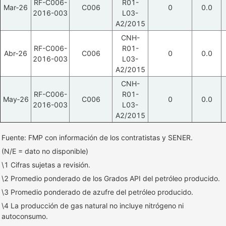
RF-C006-
R01-
Mar‑26
C006
0
0.0
2016-003
L03-
A2/2015
CNH-
RF-C006-
R01-
Abr‑26
C006
0
0.0
2016-003
L03-
A2/2015
CNH-
RF-C006-
R01-
May‑26
C006
0
0.0
2016-003
L03-
A2/2015
Fuente: FMP con información de los contratistas y SENER.
(N/E = dato no disponible)
\1 Cifras sujetas a revisión.
\2 Promedio ponderado de los Grados API del petróleo producido.
\3 Promedio ponderado de azufre del petróleo producido.
\4 La producción de gas natural no incluye nitrógeno ni
autoconsumo.