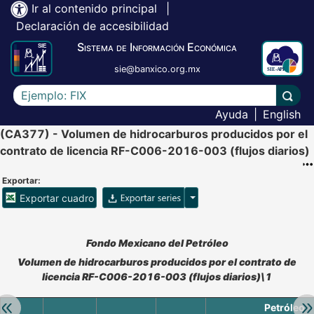
Ir al contenido principal
|
Declaración de accesibilidad
Sistema de Información Económica
sie@banxico.org.mx
Escriba el texto a buscar
Lleva
Ayuda
|
English
(CA377) - Volumen de hidrocarburos producidos por el
contrato de licencia RF-C006-2016-003 (flujos diarios)
Exportar:
Opciones para exportar ser
Exportar cuadro
Accesibilidad de Cuadros Analíticos, al exportar el cuadr
Fondo Mexicano del Petróleo
Volumen de hidrocarburos producidos por el contrato de
licencia RF-C006-2016-003 (flujos diarios)\1
Retroceder:
Av
Petróleo