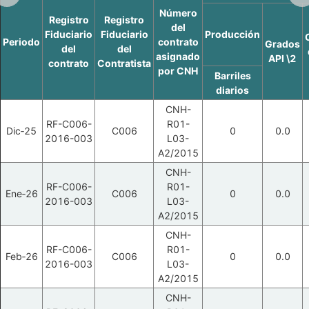
Número
Registro
Registro
del
Fiduciario
Fiduciario
Producción
Periodo
contrato
Grados
del
del
asignado
API \2
contrato
Contratista
por CNH
Barriles
diarios
CNH-
RF-C006-
R01-
Dic‑25
C006
0
0.0
2016-003
L03-
A2/2015
CNH-
RF-C006-
R01-
Ene‑26
C006
0
0.0
2016-003
L03-
A2/2015
CNH-
RF-C006-
R01-
Feb‑26
C006
0
0.0
2016-003
L03-
A2/2015
CNH-