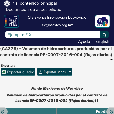
Ir al contenido principal
|
Declaración de accesibilidad
Sistema de Información Económica
sie@banxico.org.mx
Escriba el texto a buscar
Lleva
Ayuda
|
English
(CA378) - Volumen de hidrocarburos producidos por el
contrato de licencia RF-C007-2016-004 (flujos diarios)
Exportar:
Opciones para exportar ser
Exportar cuadro
Accesibilidad de Cuadros Analíticos, al exportar el cuadr
Fondo Mexicano del Petróleo
Volumen de hidrocarburos producidos por el contrato de
licencia RF-C007-2016-004 (flujos diarios)\1
Retroceder:
Av
Petróleo