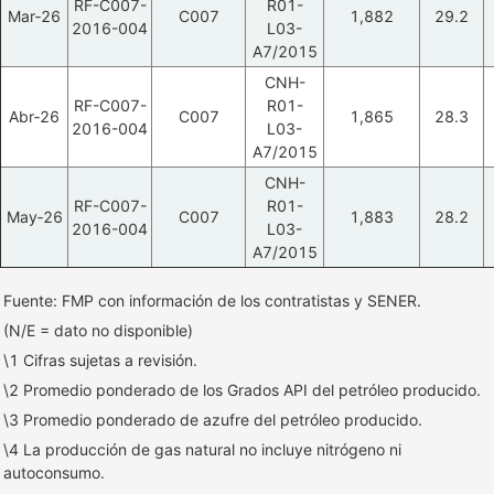
RF-C007-
R01-
Mar‑26
C007
1,882
29.2
2016-004
L03-
A7/2015
CNH-
RF-C007-
R01-
Abr‑26
C007
1,865
28.3
2016-004
L03-
A7/2015
CNH-
RF-C007-
R01-
May‑26
C007
1,883
28.2
2016-004
L03-
A7/2015
Fuente: FMP con información de los contratistas y SENER.
(N/E = dato no disponible)
\1 Cifras sujetas a revisión.
\2 Promedio ponderado de los Grados API del petróleo producido.
\3 Promedio ponderado de azufre del petróleo producido.
\4 La producción de gas natural no incluye nitrógeno ni
autoconsumo.