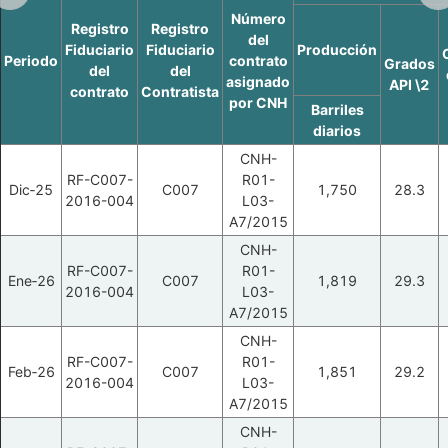
Número
Registro
Registro
del
Fiduciario
Fiduciario
Producción
Periodo
contrato
Grados
del
del
asignado
API \2
contrato
Contratista
por CNH
Barriles
diarios
CNH-
RF-C007-
R01-
Dic‑25
C007
1,750
28.3
2016-004
L03-
A7/2015
CNH-
RF-C007-
R01-
Ene‑26
C007
1,819
29.3
2016-004
L03-
A7/2015
CNH-
RF-C007-
R01-
Feb‑26
C007
1,851
29.2
2016-004
L03-
A7/2015
CNH-