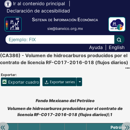
Ir al contenido principal
|
Declaración de accesibilidad
Sistema de Información Económica
sie@banxico.org.mx
Escriba el texto a buscar
Lleva
Ayuda
|
English
(CA386) - Volumen de hidrocarburos producidos por el
contrato de licencia RF-C017-2016-018 (flujos diarios)
Exportar:
Opciones para exportar ser
Exportar cuadro
Accesibilidad de Cuadros Analíticos, al exportar el cuadr
Fondo Mexicano del Petróleo
Volumen de hidrocarburos producidos por el contrato de
licencia RF-C017-2016-018 (flujos diarios)\1
Retroceder:
Av
Petróleo