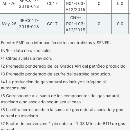
RF-C017-
Abr‑26
C017
R01-L03-
0
0.0
2016-018
A12/2015
CNH-
RF-C017-
May‑26
C017
R01-L03-
0
0.0
2016-018
A12/2015
Fuente: FMP con información de los contratistas y SENER.
(N/E = dato no disponible)
\1 Cifras sujetas a revisión.
\2 Promedio ponderado de los Grados API del petróleo producido.
\3 Promedio ponderado de azufre del petróleo producido.
\4 La producción de gas natural no incluye nitrógeno ni
autoconsumo.
\5 Corresponde a la suma de los componentes del gas natural,
asociado o no asociado según sea el caso.
\6 La cifra corresponde a la suma de gas natural asociado y gas
natural no asociado.
\7 Factor de conversión: 1 pie cúbico =1.03 Miles de BTU de gas
natural.