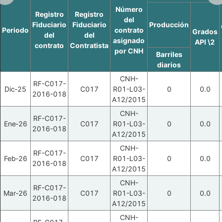
Número
Registro
Registro
del
Fiduciario
Fiduciario
Producción
Periodo
contrato
Grados
del
del
asignado
API \2
contrato
Contratista
por CNH
Barriles
diarios
CNH-
RF-C017-
Dic‑25
C017
R01-L03-
0
0.0
2016-018
A12/2015
CNH-
RF-C017-
Ene‑26
C017
R01-L03-
0
0.0
2016-018
A12/2015
CNH-
RF-C017-
Feb‑26
C017
R01-L03-
0
0.0
2016-018
A12/2015
CNH-
RF-C017-
Mar‑26
C017
R01-L03-
0
0.0
2016-018
A12/2015
CNH-