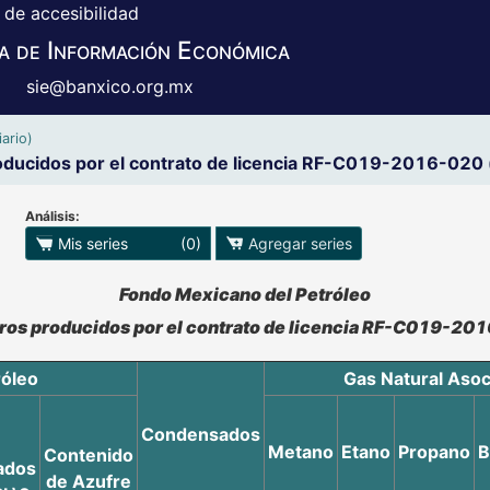
 de accesibilidad
a de Información Económica
sie@banxico.org.mx
ario)
ucidos por el contrato de licencia RF-C019-2016-020 (f
Análisis:
 para exportar series
Mis series
(0)
Agregar series
o se pueden manipular los datos en XLS
Fondo Mexicano del Petróleo
os producidos por el contrato de licencia RF-C019-2016
róleo
Gas Natural Asoc
Condensados
Metano
Etano
Propano
B
Contenido
ados
de Azufre