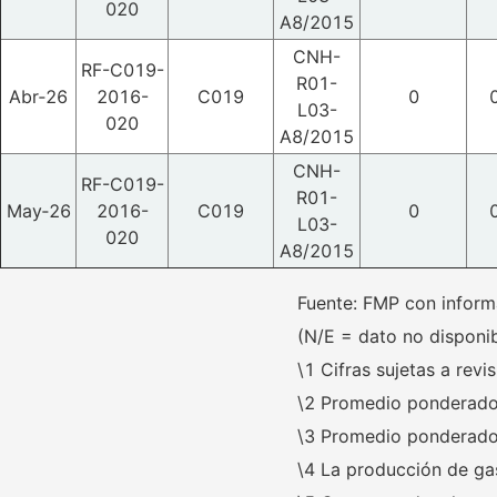
020
A8/2015
CNH-
RF-C019-
R01-
Abr‑26
2016-
C019
0
L03-
020
A8/2015
CNH-
RF-C019-
R01-
May‑26
2016-
C019
0
L03-
020
A8/2015
Fuente: FMP con inform
(N/E = dato no disponib
\1 Cifras sujetas a revis
\2 Promedio ponderado 
\3 Promedio ponderado 
\4 La producción de ga