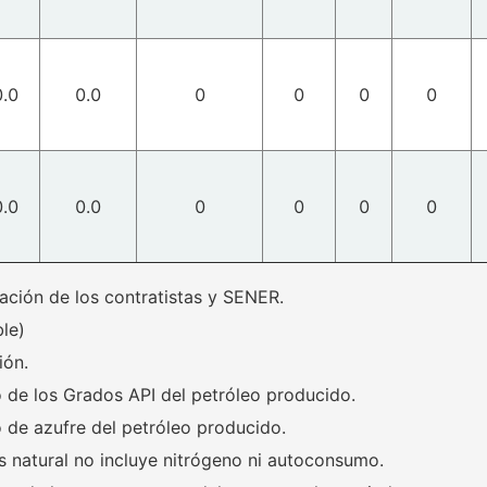
0.0
0.0
0
0
0
0
0.0
0.0
0
0
0
0
ación de los contratistas y SENER.
le)
ión.
de los Grados API del petróleo producido.
de azufre del petróleo producido.
s natural no incluye nitrógeno ni autoconsumo.