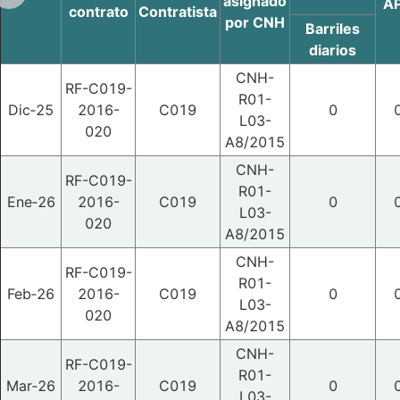
asignado
AP
contrato
Contratista
por CNH
Barriles
diarios
CNH-
RF-C019-
R01-
Dic‑25
2016-
C019
0
L03-
020
A8/2015
CNH-
RF-C019-
R01-
Ene‑26
2016-
C019
0
L03-
020
A8/2015
CNH-
RF-C019-
R01-
Feb‑26
2016-
C019
0
L03-
020
A8/2015
CNH-
RF-C019-
R01-
Mar‑26
2016-
C019
0
L03-