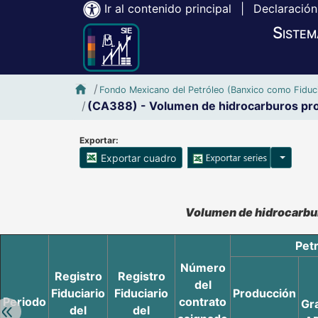
Ir al contenido principal
|
Declaración
Sistem
Inicio SIE-Banxico
Fondo Mexicano del Petróleo (Banxico como Fiduci
(CA388) - Volumen de hidrocarburos prod
Exportar:
Opciones
Exportar cuadro
Accesibilidad de Cuadros Analíticos, al exportar el cuadr
Volumen de hidrocarbur
Pet
Número
Registro
Registro
del
Fiduciario
Fiduciario
Producción
Periodo
contrato
Gr
del
del
Retroceder: