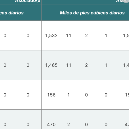
Asociado\5
Asoci
cos diarios
Miles de pies cúbicos diarios
0
0
1,532
11
2
1
1,
0
0
1,465
11
2
1
1,
0
0
156
1
0
0
1
0
0
470
2
0
0
4