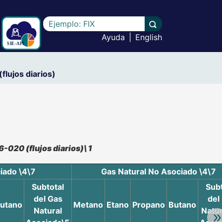
Escriba el texto a buscar
Llevar a cabo la b
Ayuda
|
English
lujos diarios)
-020 (flujos diarios)\1
iado \4\7
Gas Natural No Asociado \4\7
Subtotal
Subt
del Gas
del
utano
Metano
Etano
Propano
Butano
Natural
Natur
Av