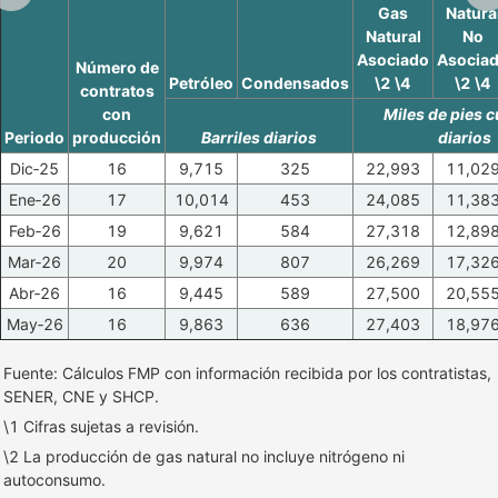
Gas
Natura
Natural
No
Asociado
Asocia
Número de
Petróleo
Condensados
\2 \4
\2 \4
contratos
con
Miles de pies 
Periodo
producción
Barriles diarios
diarios
Dic‑25
16
9,715
325
22,993
11,02
Ene‑26
17
10,014
453
24,085
11,38
Feb‑26
19
9,621
584
27,318
12,89
Mar‑26
20
9,974
807
26,269
17,32
Abr‑26
16
9,445
589
27,500
20,55
May‑26
16
9,863
636
27,403
18,97
Fuente: Cálculos FMP con información recibida por los contratistas,
SENER, CNE y SHCP.
\1 Cifras sujetas a revisión.
\2 La producción de gas natural no incluye nitrógeno ni
autoconsumo.