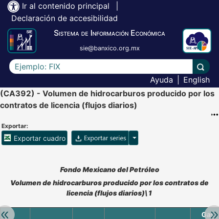
Ir al contenido principal
|
Declaración de accesibilidad
Sistema de Información Económica
sie@banxico.org.mx
Escriba el texto a buscar
Lleva
Ayuda
|
English
(CA392) - Volumen de hidrocarburos producido por los
contratos de licencia (flujos diarios)
Exportar:
Opciones para exportar ser
Exportar cuadro
Accesibilidad de Cuadros Analíticos, al exportar el cuadr
Fondo Mexicano del Petróleo
Volumen de hidrocarburos producido por los contratos de
licencia (flujos diarios)\1
Retroceder:
Av
Gas