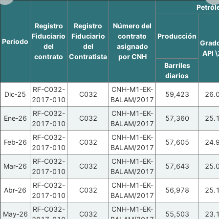
Petról
Registro
Registro
Número del
Fiduciario
Fiduciario
contrato
Producción
Periodo
Grad
del
del
asignado
API 
contrato
Contratista
por CNH
Barriles
diarios
RF-C032-
CNH-M1-EK-
Dic‑25
C032
59,423
26.
2017-010
BALAM/2017
RF-C032-
CNH-M1-EK-
Ene‑26
C032
57,360
25.
2017-010
BALAM/2017
RF-C032-
CNH-M1-EK-
Feb‑26
C032
57,605
24.
2017-010
BALAM/2017
RF-C032-
CNH-M1-EK-
Mar‑26
C032
57,643
25.
2017-010
BALAM/2017
RF-C032-
CNH-M1-EK-
Abr‑26
C032
56,978
25.
2017-010
BALAM/2017
RF-C032-
CNH-M1-EK-
May‑26
C032
55,503
23.