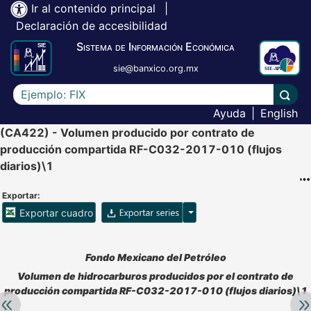
Ir al contenido principal
|
Declaración de accesibilidad
Sistema de Información Económica
sie@banxico.org.mx
Escriba el texto a buscar
Lleva
Ayuda
|
English
(CA422) - Volumen producido por contrato de
producción compartida RF-C032-2017-010 (flujos
diarios)\1
Exportar:
Opciones para exportar ser
Exportar cuadro
Accesibilidad de Cuadros Analíticos, al exportar el cuadr
Fondo Mexicano del Petróleo
Volumen de hidrocarburos producidos por el contrato de
producción compartida RF-C032-2017-010 (flujos diarios)\1
Retroceder:
Av