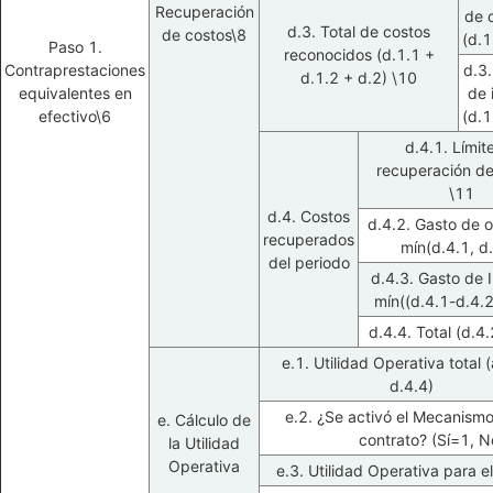
Recuperación
de 
d.3. Total de costos
de costos\8
(d.1
Paso 1.
reconocidos (d.1.1 +
Contraprestaciones
d.3.
d.1.2 + d.2) \10
equivalentes en
de 
efectivo\6
(d.1
d.4.1. Límit
recuperación de
\11
d.4. Costos
d.4.2. Gasto de 
recuperados
mín(d.4.1, d
del periodo
d.4.3. Gasto de 
mín((d.4.1-d.4.2
d.4.4. Total (d.4
e.1. Utilidad Operativa total 
d.4.4)
e.2. ¿Se activó el Mecanismo
e. Cálculo de
contrato? (Sí=1, 
la Utilidad
Operativa
e.3. Utilidad Operativa para e