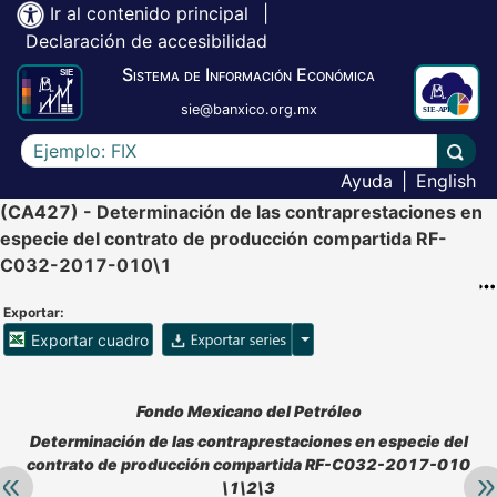
Ir al contenido principal
|
Declaración de accesibilidad
Sistema de Información Económica
sie@banxico.org.mx
Escriba el texto a buscar
Lleva
Ayuda
|
English
(CA427) - Determinación de las contraprestaciones en
especie del contrato de producción compartida RF-
C032-2017-010\1
Exportar:
Opciones para exportar ser
Exportar cuadro
Accesibilidad de Cuadros Analíticos, al exportar el cuadr
Fondo Mexicano del Petróleo
Determinación de las contraprestaciones en especie del
contrato de producción compartida RF-C032-2017-010
Retroceder:
Av
\1\2\3