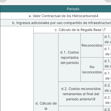
Periodo
a. Valor Contractual de los Hidrocarburos\4
b. Ingresos adicionales por uso compartido de infraestructur
c. Cálculo de la Regalía Base \7
d.1.
de 
Reconocidos
d.1.
d.1. Costos
de 
reportados
d.1.
del periodo
de 
No
reconocidos
d.1.
de 
d.2.
d.2. Costos reconocidos
de 
remanentes al final del
d.2.
periodo anterior\9
de 
d. Cálculo de
la
d.3.