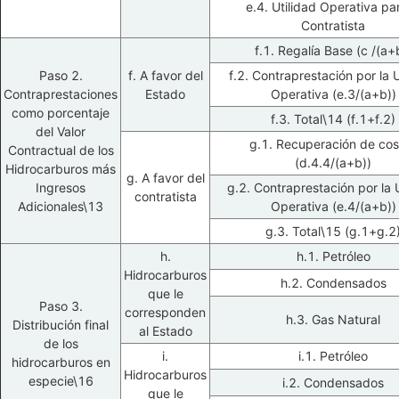
e.4. Utilidad Operativa par
Contratista
f.1. Regalía Base (c /(a+
Paso 2.
f. A favor del
f.2. Contraprestación por la U
Contraprestaciones
Estado
Operativa (e.3/(a+b))
como porcentaje
f.3. Total\14 (f.1+f.2)
del Valor
g.1. Recuperación de cos
Contractual de los
(d.4.4/(a+b))
Hidrocarburos más
g. A favor del
Ingresos
g.2. Contraprestación por la U
contratista
Adicionales\13
Operativa (e.4/(a+b))
g.3. Total\15 (g.1+g.2
h.
h.1. Petróleo
Hidrocarburos
h.2. Condensados
que le
Paso 3.
corresponden
h.3. Gas Natural
Distribución final
al Estado
de los
i.
i.1. Petróleo
hidrocarburos en
Hidrocarburos
especie\16
i.2. Condensados
que le