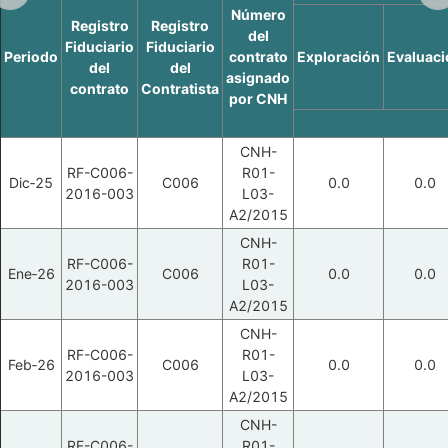
Número
Registro
Registro
del
Fiduciario
Fiduciario
Periodo
contrato
Exploración
Evaluaci
del
del
asignado
contrato
Contratista
por CNH
CNH-
RF-C006-
R01-
Dic‑25
C006
0.0
0.0
2016-003
L03-
A2/2015
CNH-
RF-C006-
R01-
Ene‑26
C006
0.0
0.0
2016-003
L03-
A2/2015
CNH-
RF-C006-
R01-
Feb‑26
C006
0.0
0.0
2016-003
L03-
A2/2015
CNH-
RF-C006-
R01-