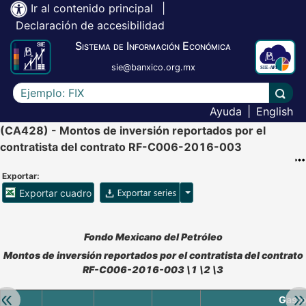
Ir al contenido principal
|
Declaración de accesibilidad
Sistema de Información Económica
sie@banxico.org.mx
Escriba el texto a buscar
Lleva
Ayuda
|
English
(CA428) - Montos de inversión reportados por el
contratista del contrato RF-C006-2016-003
Exportar:
Opciones para exportar ser
Exportar cuadro
Accesibilidad de Cuadros Analíticos, al exportar el cuadr
Fondo Mexicano del Petróleo
Montos de inversión reportados por el contratista del contrato
RF-C006-2016-003 \1 \2 \3
Retroceder:
Av
Gasto