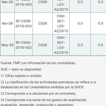
Mar‑26
C006
0.0
0.0
2016-003
L03-
A2/2015
CNH-
RF-C006-
R01-
Abr‑26
C006
0.0
0.0
2016-003
L03-
A2/2015
CNH-
RF-C006-
R01-
May‑26
C006
0.0
0.0
2016-003
L03-
A2/2015
Fuente: FMP con información de los contratistas.
(N/E = dato no disponible)
\1 Cifras sujetas a revisión.
\2 La clasificación de las actividades petroleras se refiere a lo
establecido en los Lineamientos emitidos por la SHCP.
\3 Corresponde a lo declarado por el contratista.
\4 Corresponde a la suma de los gastos de exploración,
evaluación, desarrollo, producción y abandono.