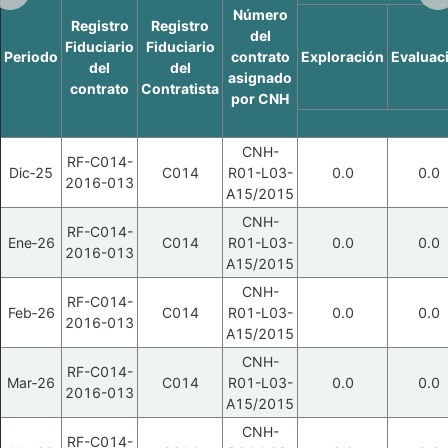
Número
Registro
Registro
del
Fiduciario
Fiduciario
Periodo
contrato
Exploración
Evaluac
del
del
asignado
contrato
Contratista
por CNH
CNH-
RF-C014-
Dic‑25
C014
R01-L03-
0.0
0.0
2016-013
A15/2015
CNH-
RF-C014-
Ene‑26
C014
R01-L03-
0.0
0.0
2016-013
A15/2015
CNH-
RF-C014-
Feb‑26
C014
R01-L03-
0.0
0.0
2016-013
A15/2015
CNH-
RF-C014-
Mar‑26
C014
R01-L03-
0.0
0.0
2016-013
A15/2015
CNH-
RF-C014-