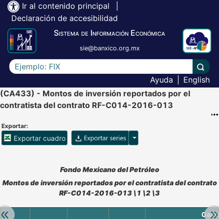
Ir al contenido principal
|
Declaración de accesibilidad
Sistema de Información Económica
sie@banxico.org.mx
Escriba el texto a buscar
Lleva
Ayuda
|
English
(CA433) - Montos de inversión reportados por el
contratista del contrato RF-C014-2016-013
Exportar:
Opciones para exportar ser
Exportar cuadro
Accesibilidad de Cuadros Analíticos, al exportar el cuadr
Fondo Mexicano del Petróleo
Montos de inversión reportados por el contratista del contrato
RF-C014-2016-013 \1 \2 \3
Retroceder:
Av
Gasto