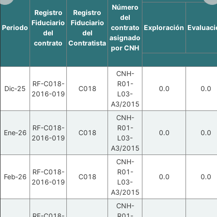
Número
Registro
Registro
del
Fiduciario
Fiduciario
Periodo
contrato
Exploración
Evaluaci
del
del
asignado
contrato
Contratista
por CNH
CNH-
RF-C018-
R01-
Dic‑25
C018
0.0
0.0
2016-019
L03-
A3/2015
CNH-
RF-C018-
R01-
Ene‑26
C018
0.0
0.0
2016-019
L03-
A3/2015
CNH-
RF-C018-
R01-
Feb‑26
C018
0.0
0.0
2016-019
L03-
A3/2015
CNH-
RF-C018-
R01-