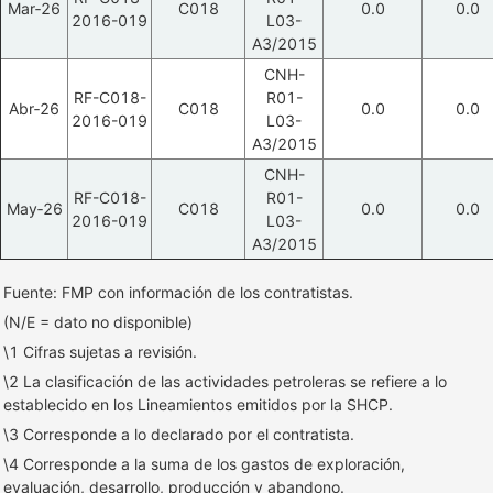
Mar‑26
C018
0.0
0.0
2016-019
L03-
A3/2015
CNH-
RF-C018-
R01-
Abr‑26
C018
0.0
0.0
2016-019
L03-
A3/2015
CNH-
RF-C018-
R01-
May‑26
C018
0.0
0.0
2016-019
L03-
A3/2015
Fuente: FMP con información de los contratistas.
(N/E = dato no disponible)
\1 Cifras sujetas a revisión.
\2 La clasificación de las actividades petroleras se refiere a lo
establecido en los Lineamientos emitidos por la SHCP.
\3 Corresponde a lo declarado por el contratista.
\4 Corresponde a la suma de los gastos de exploración,
evaluación, desarrollo, producción y abandono.