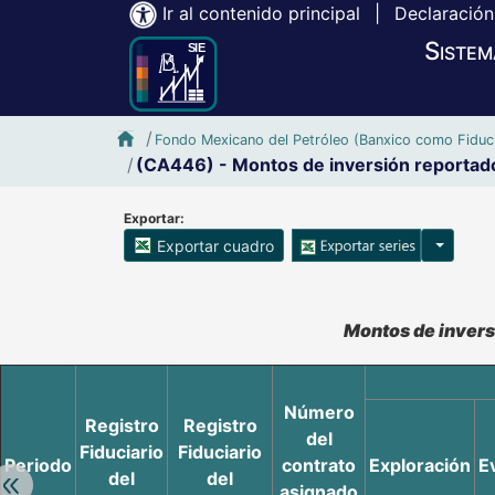
Ir al contenido principal
|
Declaración
Sistem
Inicio SIE-Banxico
Fondo Mexicano del Petróleo (Banxico como Fiduci
(CA446) - Montos de inversión reportad
Exportar:
Opciones
Exportar cuadro
Accesibilidad de Cuadros Analíticos, al exportar el cuadr
Montos de invers
Número
Registro
Registro
del
Fiduciario
Fiduciario
Periodo
contrato
Exploración
E
del
del
Retroceder:
asignado