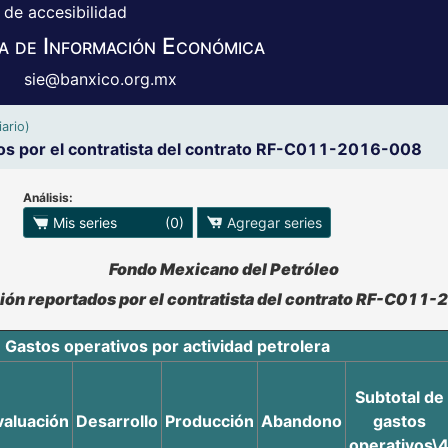
 de accesibilidad
a de Información Económica
sie@banxico.org.mx
ario)
os por el contratista del contrato RF-C011-2016-008
Análisis:
 para exportar series
Mis series
(0)
Agregar series
o se pueden manipular los datos en XLS
Fondo Mexicano del Petróleo
ión reportados por el contratista del contrato RF-C011-
Gastos operativos por actividad petrolera
Subtotal de
valuación
Desarrollo
Producción
Abandono
gastos
operativos\