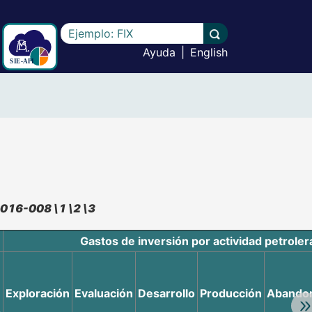
Escriba el texto a buscar
Llevar a cabo la b
Ayuda
|
English
2016-008 \1 \2 \3
Gastos de inversión por actividad petroler
Exploración
Evaluación
Desarrollo
Producción
Abando
Av
4