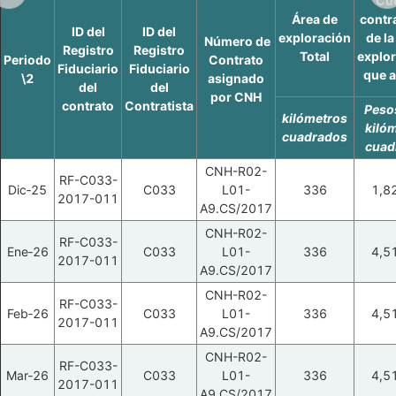
Cu
Área de
contr
ID del
ID del
exploración
de la
Número de
Registro
Registro
Total
explor
Periodo
Contrato
Fiduciario
Fiduciario
que a
\2
asignado
del
del
por CNH
contrato
Contratista
Peso
kilómetros
kiló
cuadrados
cuad
CNH-R02-
RF-C033-
Dic‑25
C033
L01-
336
1,8
2017-011
A9.CS/2017
CNH-R02-
RF-C033-
Ene‑26
C033
L01-
336
4,5
2017-011
A9.CS/2017
CNH-R02-
RF-C033-
Feb‑26
C033
L01-
336
4,5
2017-011
A9.CS/2017
CNH-R02-
RF-C033-
Mar‑26
C033
L01-
336
4,5
2017-011
A9.CS/2017