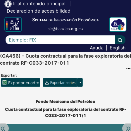
Ir al contenido principal
|
Declaración de accesibilidad
Sistema de Información Económica
sie@banxico.org.mx
Escriba el texto a buscar
Lleva
Ayuda
|
English
(CA456) - Cuota contractual para la fase exploratoria del
contrato RF-C033-2017-011
Exportar:
Opciones para exportar ser
Exportar cuadro
Accesibilidad de Cuadros Analíticos, al exportar el cuadr
Fondo Mexicano del Petróleo
Cuota contractual para la fase exploratoria del contrato RF-
C033-2017-011\1
Retroceder:
Av