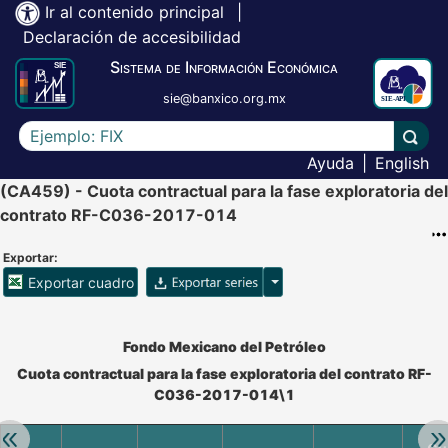
Ir al contenido principal
|
Declaración de accesibilidad
Sistema de Información Económica
sie@banxico.org.mx
Escriba el texto a buscar
Lleva
Ayuda
|
English
(CA459) - Cuota contractual para la fase exploratoria del
contrato RF-C036-2017-014
Exportar:
Opciones para exportar ser
Exportar cuadro
Accesibilidad de Cuadros Analíticos, al exportar el cuadr
Fondo Mexicano del Petróleo
Cuota contractual para la fase exploratoria del contrato RF-
C036-2017-014\1
Retroceder:
Av