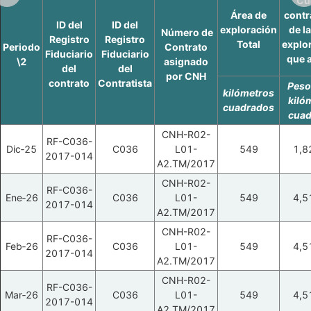
Cu
Área de
contr
ID del
ID del
exploración
de la
Número de
Registro
Registro
Total
explor
Periodo
Contrato
Fiduciario
Fiduciario
que a
\2
asignado
del
del
por CNH
contrato
Contratista
Peso
kilómetros
kiló
cuadrados
cuad
CNH-R02-
RF-C036-
Dic‑25
C036
L01-
549
1,8
2017-014
A2.TM/2017
CNH-R02-
RF-C036-
Ene‑26
C036
L01-
549
4,5
2017-014
A2.TM/2017
CNH-R02-
RF-C036-
Feb‑26
C036
L01-
549
4,5
2017-014
A2.TM/2017
CNH-R02-
RF-C036-
Mar‑26
C036
L01-
549
4,5
2017-014
A2.TM/2017