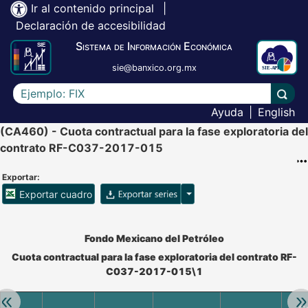
Ir al contenido principal
|
Declaración de accesibilidad
Sistema de Información Económica
sie@banxico.org.mx
Escriba el texto a buscar
Lleva
Ayuda
|
English
(CA460) - Cuota contractual para la fase exploratoria del
contrato RF-C037-2017-015
Exportar:
Opciones para exportar ser
Exportar cuadro
Accesibilidad de Cuadros Analíticos, al exportar el cuadr
Fondo Mexicano del Petróleo
Cuota contractual para la fase exploratoria del contrato RF-
C037-2017-015\1
Retroceder:
Av