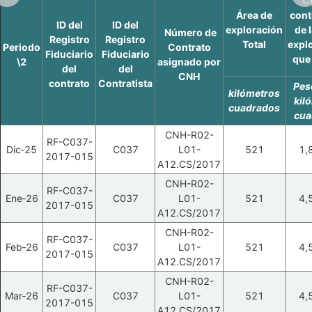
C
Área de
cont
ID del
ID del
exploración
de 
Número de
Registro
Registro
Total
explo
Periodo
Contrato
Fiduciario
Fiduciario
que 
\2
asignado por
del
del
CNH
contrato
Contratista
Pes
kilómetros
kil
cuadrados
cua
CNH-R02-
RF-C037-
Dic‑25
C037
L01-
521
1,
2017-015
A12.CS/2017
CNH-R02-
RF-C037-
Ene‑26
C037
L01-
521
4,
2017-015
A12.CS/2017
CNH-R02-
RF-C037-
Feb‑26
C037
L01-
521
4,
2017-015
A12.CS/2017
CNH-R02-
RF-C037-
Mar‑26
C037
L01-
521
4,
2017-015
A12.CS/2017