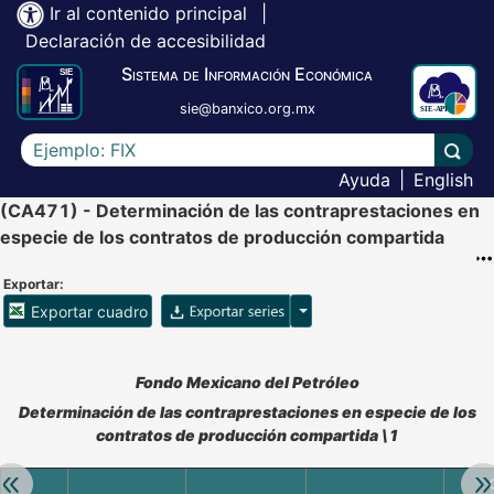
Ir al contenido principal
|
Declaración de accesibilidad
Sistema de Información Económica
sie@banxico.org.mx
Escriba el texto a buscar
Lleva
Ayuda
|
English
(CA471) - Determinación de las contraprestaciones en
especie de los contratos de producción compartida
Exportar:
Opciones para exportar ser
Exportar cuadro
Accesibilidad de Cuadros Analíticos, al exportar el cuadr
Fondo Mexicano del Petróleo
Determinación de las contraprestaciones en especie de los
contratos de producción compartida \1
Retroceder:
Av