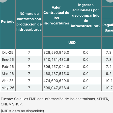
Ingresos
Valor
adicionales por
Contractual de
Número de
uso compartido
los
contratos con
de
Periodo
Hidrocarburos
producción de
Regal
infraestructura\2
hidrocarburos
Base
USD
Dic‑25
7
328,590,945.0
0.0
7.3
Ene‑26
7
310,431,432.6
0.0
7.3
Feb‑26
7
306,457,044.8
0.0
7.4
Mar‑26
7
468,467,515.0
0.0
9.2
Abr‑26
7
474,690,629.8
0.0
10.1
May‑26
7
599,947,878.4
0.0
10.7
Fuente: Cálculos FMP con información de los contratistas, SENER,
CNE y SHCP.
(N/E = dato no disponible)