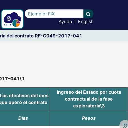
Escriba el texto a buscar
Llevar a cabo la b
Ayuda
|
English
toria del contrato RF-C049-2017-041
-2017-041\1
Ingreso del Estado por cuota
Días efectivos del mes
contractual de la fase
que operó el contrato
exploratoria\3
Días
Pesos
Av