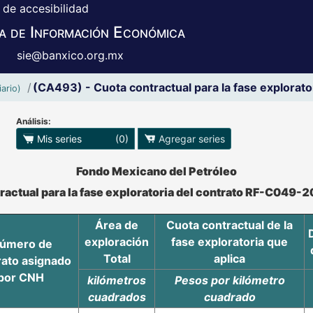
 de accesibilidad
a de Información Económica
sie@banxico.org.mx
(CA493) - Cuota contractual para la fase explora
ario)
Análisis:
 para exportar series
Mis series
(0)
Agregar series
o se pueden manipular los datos en XLS
Fondo Mexicano del Petróleo
ractual para la fase exploratoria del contrato RF-C049
Área de
Cuota contractual de la
exploración
fase exploratoria que
úmero de
Total
aplica
ato asignado
por CNH
kilómetros
Pesos por kilómetro
cuadrados
cuadrado