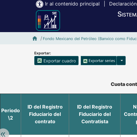
Ir al contenido principal
|
Declaración
Sistem
Inicio SIE-Banxico
Fondo Mexicano del Petróleo (Banxico como Fiduci
Exportar:
Opciones
Exportar cuadro
Accesibilidad de Cuadros Analíticos, al exportar el cuadr
Cuota cont
ID del Registro
ID del Registro
N
Periodo
Fiduciario del
Fiduciario del
Contr
\2
contrato
Contratista
Retroceder: